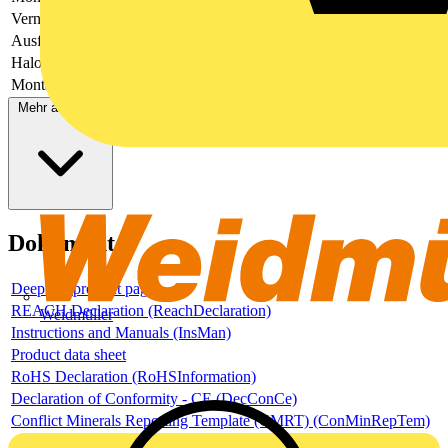
Vernetzbar
Ja
Ausführung
Bewegungsmelder
Halogenfrei
Ja
Montagehöhe
1.2
Mehr anzeigen
Dokumente
Deeplink product page
REACH Declaration (ReachDeclaration)
Weidmüller
Instructions and Manuals (InsMan)
Product data sheet
RoHS Declaration (RoHSInformation)
Declaration of Conformity - CE (DecConCe)
Conflict Minerals Reporting Template (CMRT) (ConMinRepTem)