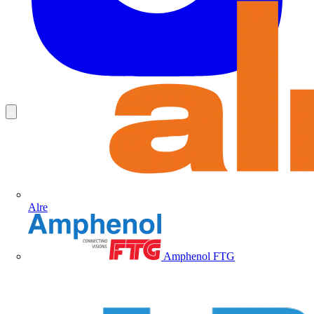
Alre
Amphenol FTG