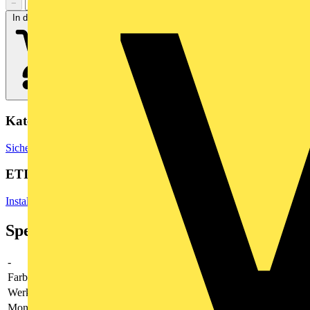
−
+
In den Warenkorb
Kategorien
Sicherheit & Zutrittskontrolle
Sicherheitszubehör
ETIM Group
Installationsschalterprogramme/Steckvorrichtungen
Spezifikationen
-
-
Farbe
Edelstahl
Werkstoff
Kunststoff
Montageart
sonstige