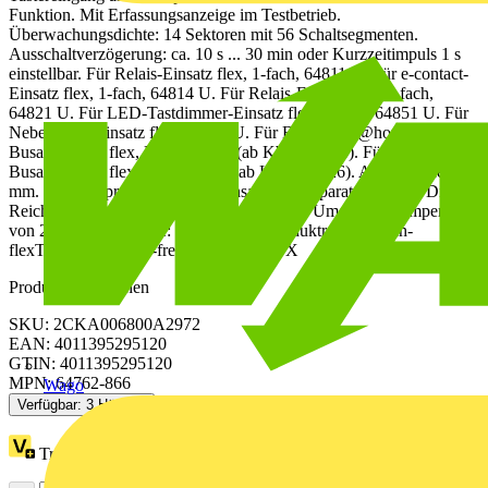
Funktion. Mit Erfassungsanzeige im Testbetrieb.
Überwachungsdichte: 14 Sektoren mit 56 Schaltsegmenten.
Ausschaltverzögerung: ca. 10 s ... 30 min oder Kurzzeitimpuls 1 s
einstellbar. Für Relais-Einsatz flex, 1-fach, 64811 U. Für e-contact-
Einsatz flex, 1-fach, 64814 U. Für Relais-Einsatz flex, 2-fach,
64821 U. Für LED-Tastdimmer-Einsatz flex, 1-fach, 64851 U. Für
Nebenstelleneinsatz flex, 64891 U. Für Busch-free@home®
Busankoppler flex, BAU-F-0.11 (ab KW09/2026). Für KNX
Busankoppler flex, BA/U1.0.11 (ab KW09/2026). Aufbauhöhe: 22
mm. Den entsprechenden UP-Einsatz bitte separat bestellen. Die
Reichweitenangaben beziehen sich auf eine Umgebungstemperatur
von 21 °C. Designlinie: pur edelstahl Produktreihe: Busch-
flexTronics®, Busch-free@home®, KNX
Produktkennzeichen
SKU: 2CKA006800A2972
EAN: 4011395295120
GTIN: 4011395295120
MPN: 64762-866
Wago
Verfügbar: 3 Händler
Treuepunkte:
2