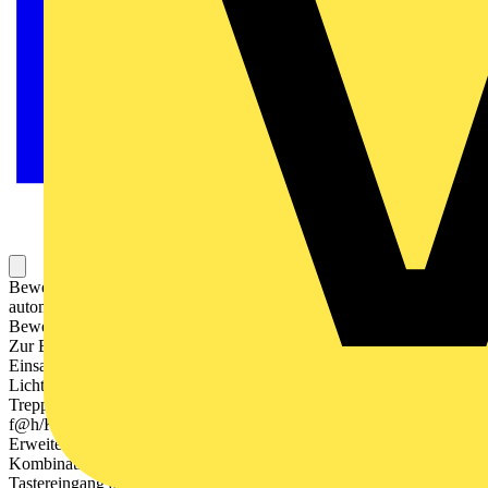
Bewegungsmeldersensor mit Umgebungslichtmessung. Zum
automatischen Schalten von Verbrauchern in Abhängigkeit von
Bewegung und Helligkeit. Funktion Tastschalter jederzeit möglich.
Zur Erfassung mit Tierschneise. In Kombination mit Dimmer-
Einsatz flex: Dimmfunktion der Beleuchtung und wahlweise
Lichtwertspeicherung. Mit aktivierbarer Ausschaltvorwarnung bei
Treppenhausbetrieb. Kompatibel mit allen flex-Einsätzen und
f@h/KNX Busankoppler flex. Einstellelemente rückseitig.
Erweiterung des Erfassungsbereiches durch Haupt-/Nebenstellen
Kombination. Zusätzliche Ein-/ Ausschaltmöglichkeit über
Tastereingang am Unterputz-Einsatz. Mit Dauerlicht-/Dauer-Aus-