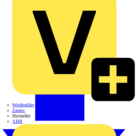
Weidmüller
Zaptec
Hersteller
ABB