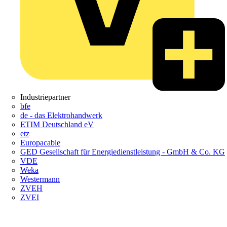
Industriepartner
bfe
de - das Elektrohandwerk
ETIM Deutschland eV
etz
Europacable
GED Gesellschaft für Energiedienstleistung - GmbH & Co. KG
VDE
Weka
Westermann
ZVEH
ZVEI