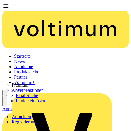
Startseite
News
Akademie
Produktsuche
Partner
Voltimum+
Premium
AEG
Werbeaktionen
Filial-Suche
Punkte einlösen
Anmelden
Registrierung
Anmelden
Registrierung