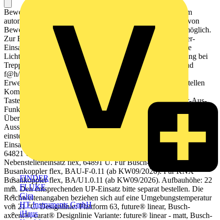
Bewegungsmeldersensor mit Umgebungslichtmessung. Zum
automatischen Schalten von Verbrauchern in Abhängigkeit von
Bewegung und Helligkeit. Funktion Tastschalter jederzeit möglich.
Zur Erfassung mit Tierschneise. In Kombination mit Dimmer-
Einsatz flex: Dimmfunktion der Beleuchtung und wahlweise
Lichtwertspeicherung. Mit aktivierbarer Ausschaltvorwarnung bei
Treppenhausbetrieb. Kompatibel mit allen flex-Einsätzen und
f@h/KNX Busankoppler flex. Einstellelemente rückseitig.
Erweiterung des Erfassungsbereiches durch Haupt-/Nebenstellen
Kombination. Zusätzliche Ein-/ Ausschaltmöglichkeit über
Tastereingang am Unterputz-Einsatz. Mit Dauerlicht-/Dauer-Aus-
Funktion. Mit Erfassungsanzeige im Testbetrieb.
Überwachungsdichte: 14 Sektoren mit 56 Schaltsegmenten.
Ausschaltverzögerung: ca. 10 s - 30 min oder Kurzzeitimpuls 1 s
einstellbar. Für Relais-Einsatz flex, 1-fach, 64811 U. Für e-contact-
Einsatz flex, 1-fach, 64814 U. Für Relais-Einsatz flex, 2-fach,
64821 U. Für LED-Tastdimmer-Einsatz flex, 1-fach, 64851 U. Für
Nebenstelleneinsatz flex, 64891 U. Für Busch-free@home®
Busankoppler flex, BAU-F-0.11 (ab KW09/2026). Für KNX
FINDER
Busankoppler flex, BA/U1.0.11 (ab KW09/2026). Aufbauhöhe: 22
FLUKE
mm. Den entsprechenden UP-Einsatz bitte separat bestellen. Die
Gira
Reichweitenangaben beziehen sich auf eine Umgebungstemperatur
HT Instruments GmbH
von 21 °C. Designlinie: Plattform 63, future® linear, Busch-
iHaus
axcent®, carat® Designlinie Variante: future® linear - matt, Busch-