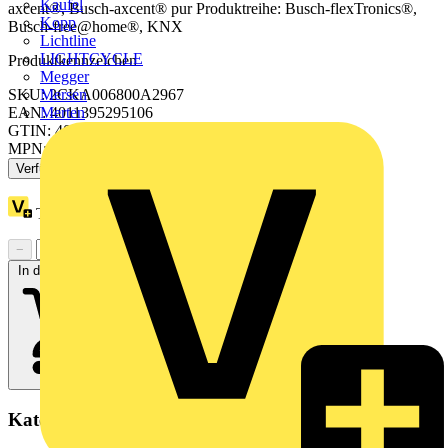
Kaufel
axcent®, Busch-axcent® pur Produktreihe: Busch-flexTronics®,
Kopp
Busch-free@home®, KNX
Lichtline
LIGHTCYCLE
Produktkennzeichen
Megger
SKU: 2CKA006800A2967
Mersen
EAN: 4011395295106
Merten
GTIN: 4011395295106
MPN: 64762-884
Verfügbar: 3 Händler
Treuepunkte:
2
−
+
In den Warenkorb
Kategorien