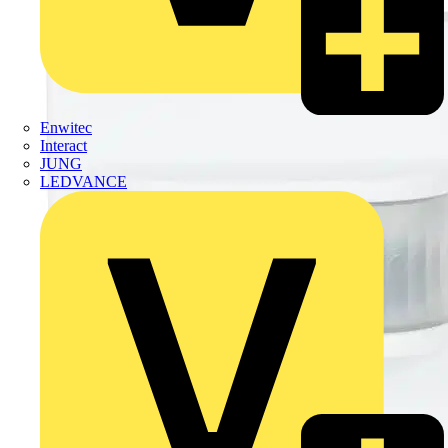
Enwitec
Interact
JUNG
LEDVANCE