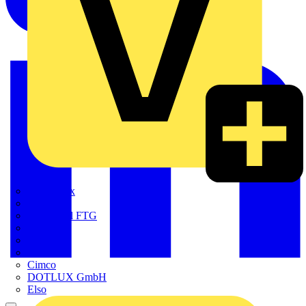
Adaptaflex
Alre
Amphenol FTG
BALS
Bega
Bticino
Cimco
DOTLUX GmbH
Elso