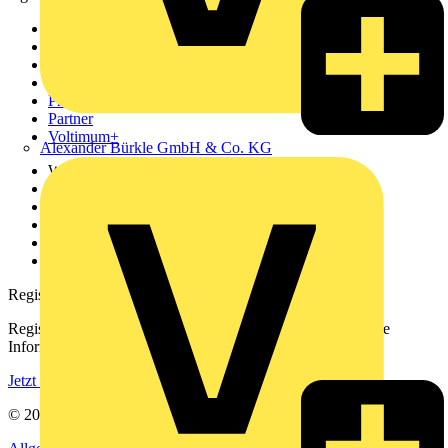
Sitemap
Startseite
News
Akademie
Produktsuche
Partner
Voltimum+
Alexander Bürkle GmbH & Co. KG
Weitere Links
Über uns
Kontakt
Downloadbereich (PDFs)
Häufig gestellte Fragen
voltimum.com
Registrierung
Registrieren Sie sich kostenlos und erhalten Sie stets aktuelle
Informationen aus der Elektroindustrie.
Jetzt registrieren
© 2002-
2026
Voltimum