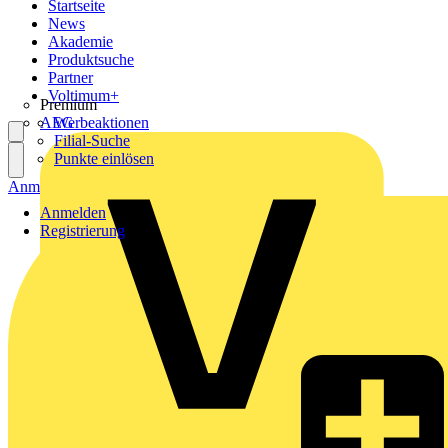
Startseite
News
Akademie
Produktsuche
Partner
Voltimum+
Premium
AEG
Werbeaktionen
Filial-Suche
Punkte einlösen
Anmelden
Registrierung
Anmelden
Registrierung