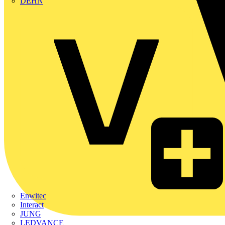
DEHN
Enwitec
Interact
JUNG
LEDVANCE