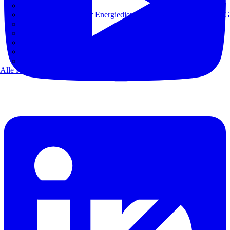
Europacable
GED Gesellschaft für Energiedienstleistung - GmbH & Co. KG
VDE
Weka
Westermann
ZVEH
ZVEI
Alle Partner