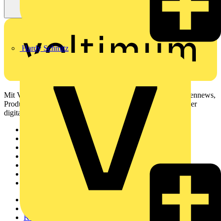
Hardy Schmitz
Mit Voltimum erhalten Elektrofachkräfte Zugang zu Branchennews,
Produktinformationen, Schulungen und Tools – alles auf einer
digitalen Plattform und Community.
Sitemap
Startseite
News
Akademie
Produktsuche
Partner
Voltimum+
Weitere Links
Über uns
Kontakt