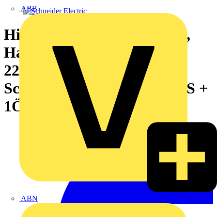
ABB
Hilfsschalter, Kontaktblock,
Harmony XB4 und XB5,
22mm, 30mm,
Schraubklemme, doppelt, 1S +
1Ö
ABN