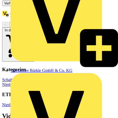
Verfügbar: 2 Händler
Treuepunkte:
2
−
+
In den Warenkorb
Kategorien
Alexander Bürkle GmbH & Co. KG
Schaltgeräte & Überstromschutz
Schaltgeräte
Niederspannungsschaltgeräte
ETIM Group
Niederspannungsschaltgeräte
Videos