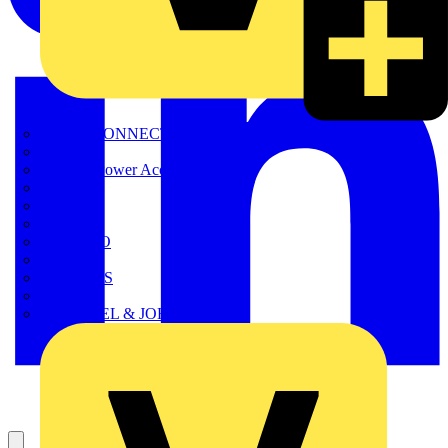
METZ CONNECT
Nexans
Nexans Power Accessories
Prysmian
Radium
Regiolux
SCHÜCO
Scireum
SIEMENS
Steinel
STRIEBEL & JOHN