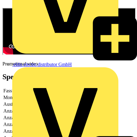
Promotional video
eldis electro distributor GmbH
Spezifikationen
Fassung
ohne
Montageart
Frontbefestigung
Ausführung
aufsteckbar
Anzahl der Fehlersignalschalter
0
Anzahl der Kontakte als Öffner
1
Anzahl der Kontakte als Wechsler
0
Anzahl der Kontakte als Schließer
1