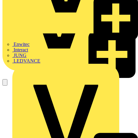
Enwitec
Interact
JUNG
LEDVANCE