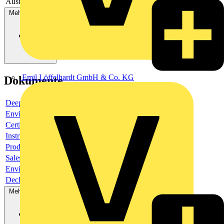
Ausführung des elektrischen Anschlusses
Schraubanschluss
Mehr anzeigen
Emil Löffelhardt GmbH & Co. KG
Dokumente
Deeplink product page
Environmental compliance declaration
Certificate
Instruction sheet
Product data sheet
Sales brochure
Environmental compliance declaration
Declaration of conformity
Mehr anzeigen