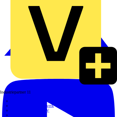
Industriepartner
11
bfe
de - das Elektrohandwerk
ETIM Deutschland eV
etz