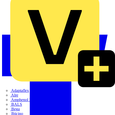
Adaptaflex
Alre
Amphenol FTG
BALS
Bega
Bticino