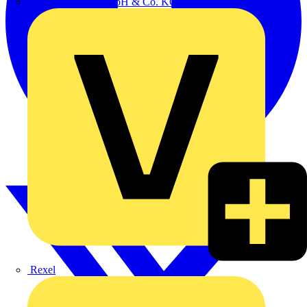
Oskar Böttcher GmbH & Co. KG
Rexel