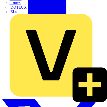
Cimco
DOTLUX GmbH
Elso
FINDER