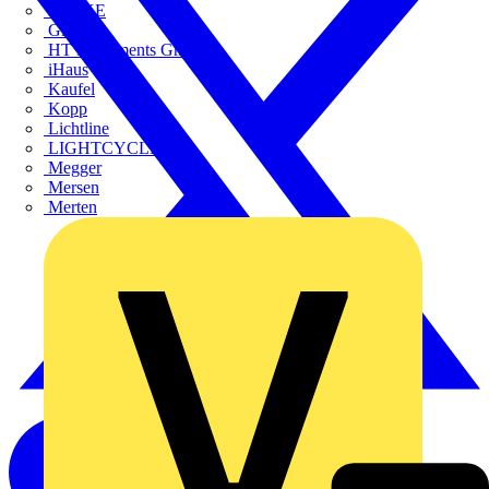
FLUKE
Gira
HT Instruments GmbH
iHaus
Kaufel
Kopp
Lichtline
LIGHTCYCLE
Megger
Mersen
Merten