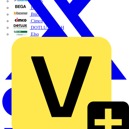
BALS
Bega
Bticino
Cimco
DOTLUX GmbH
Elso