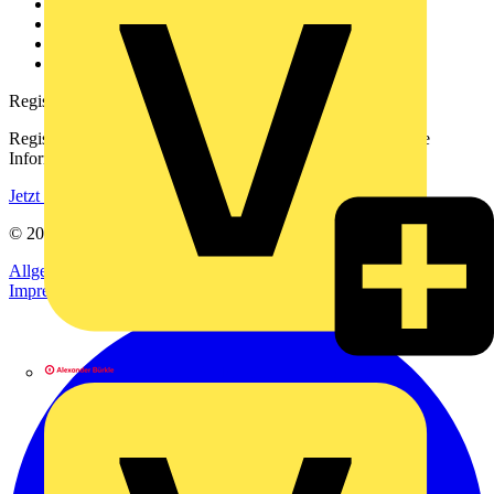
Kontakt
Downloadbereich (PDFs)
Häufig gestellte Fragen
voltimum.com
Registrierung
Registrieren Sie sich kostenlos und erhalten Sie stets aktuelle
Informationen aus der Elektroindustrie.
Jetzt registrieren
© 2002-
2026
Voltimum
Allgemeine Geschäftsbedingungen
Datenschutzerklärung
Impressum
Alexander Bürkle GmbH & Co. KG