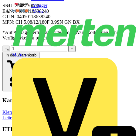
Megger
SKU: 2648730000
EAN: 04050118638240
Mersen
GTIN: 04050118638240
MPN: CH 5.08/12/180F 3.9SN GN BX
*Auf Anfrage verfügbar - bitte in den Warenkorb legen, um
Verfügbarkeit zu prüfen
−
+
Merten
In den Warenkorb
Kategorien
Klemmen, Steckverbinder & Verbindungselemente
Leiterplattensteckverbinder
ETIM Group