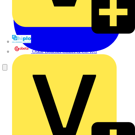
Hillmann & Ploog GmbH & Co. KG
Oskar Böttcher GmbH & Co. KG