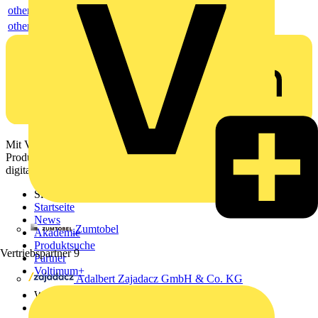
others
others
Mit Voltimum erhalten Elektrofachkräfte Zugang zu Branchennews,
Produktinformationen, Schulungen und Tools – alles auf einer
digitalen Plattform und Community.
Sitemap
Startseite
News
Zumtobel
Akademie
Produktsuche
Vertriebspartner
9
Partner
Voltimum+
Adalbert Zajadacz GmbH & Co. KG
Weitere Links
Über uns