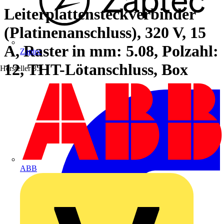
Leiterplattensteckverbinder
(Platinenanschluss), 320 V, 15
A, Raster in mm: 5.08, Polzahl:
Zaptec
12, THT-Lötanschluss, Box
Hersteller
35
ABB