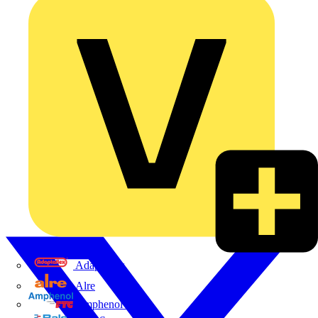
Adaptaflex
Alre
Amphenol FTG