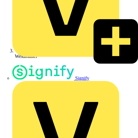
Weidmüller
Signify