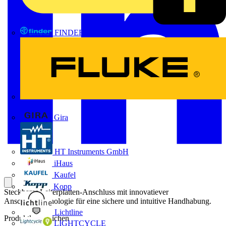
FINDER
FLUKE
Gira
HT Instruments GmbH
iHaus
Kaufel
Kopp
Steckbarer Leiterplatten-Anschluss mit innovatiever
Anschlusstechnologie für eine sichere und intuitive Handhabung.
Lichtline
Produktkennzeichen
LIGHTCYCLE