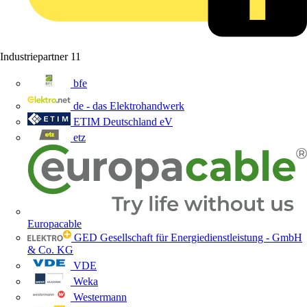
Industriepartner
11
bfe
de - das Elektrohandwerk
ETIM Deutschland eV
etz
Europacable
GED Gesellschaft für Energiedienstleistung - GmbH
& Co. KG
VDE
Weka
Westermann