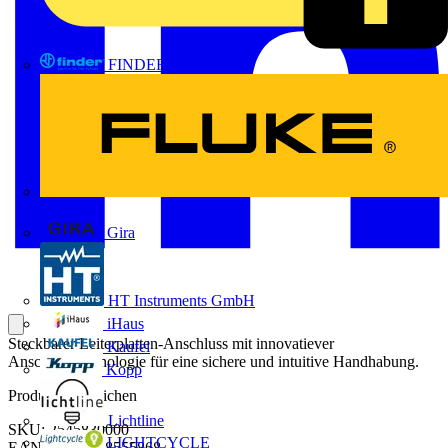
FINDER
FLUKE
Gira
HT Instruments GmbH
iHaus
Steckbarer Leiterplatten-Anschluss mit innovatiever
Kaufel
Anschlusstechnologie für eine sichere und intuitive Handhabung.
Kopp
Produktkennzeichen
Lichtline
SKU: 2545830000
LIGHTCYCLE
EAN: 04050118555868