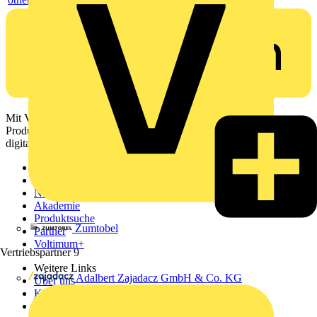
Mit Voltimum erhalten Elektrofachkräfte Zugang zu Branchennews,
Produktinformationen, Schulungen und Tools – alles auf einer
digitalen Plattform und Community.
Sitemap
Startseite
News
Akademie
Produktsuche
Zumtobel
Partner
Voltimum+
Vertriebspartner
9
Weitere Links
Adalbert Zajadacz GmbH & Co. KG
Über uns
Kontakt
Downloadbereich (PDFs)