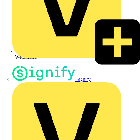
Weidmüller
Signify