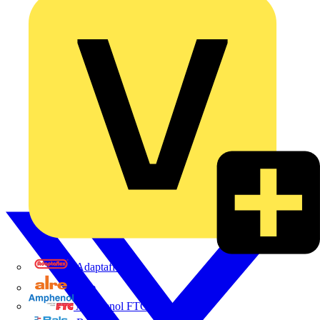
Adaptaflex
Alre
Amphenol FTG