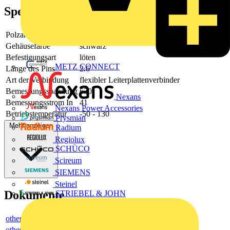
Spezifikationen
Polzahl
4
Gehäusefarbe
schwarz
Befestigungsart
löten
METZ CONNECT
Länge des Pins
2.6
Art der Verbindung
flexibler Leiterplattenverbinder
Bemessungsspannung
630
Nexans
Bemessungsstrom In
41
Nexans Power Accessories
Betriebstemperatur
-50 - 130
Prysmian
Mehr anzeigen
Radium
Regiolux
SCHÜCO
Scireum
SIEMENS
Steinel
Dokumente
STRIEBEL & JOHN
others
others