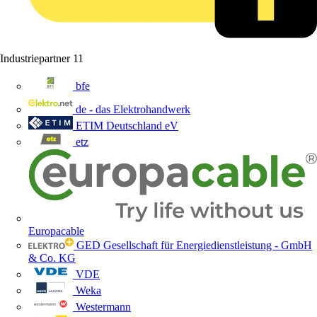
Industriepartner
11
bfe
de - das Elektrohandwerk
ETIM Deutschland eV
etz
Europacable
GED Gesellschaft für Energiedienstleistung - GmbH
& Co. KG
VDE
Weka
Westermann