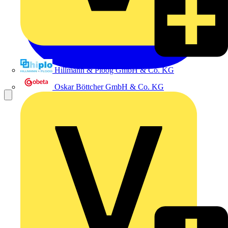
Hillmann & Ploog GmbH & Co. KG
Oskar Böttcher GmbH & Co. KG