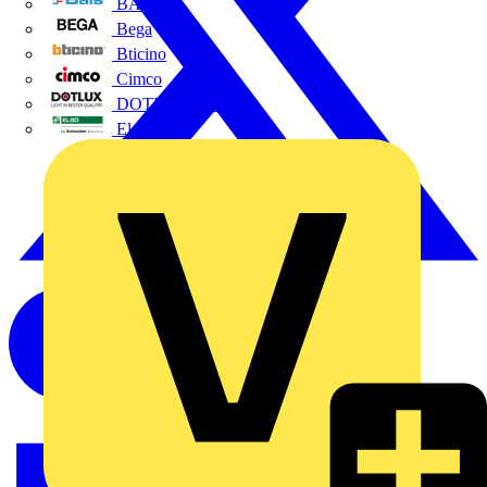
BALS
Bega
Bticino
Cimco
DOTLUX GmbH
Elso