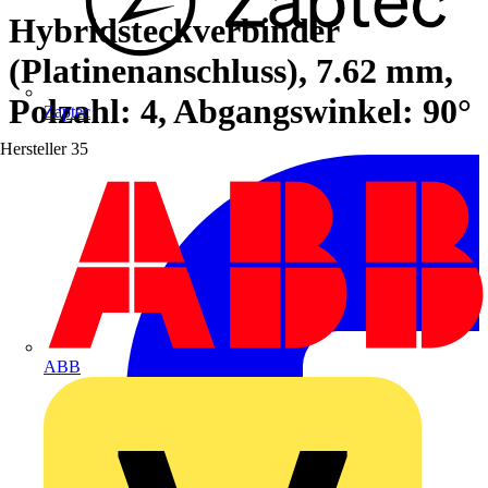
Hybridsteckverbinder
(Platinenanschluss), 7.62 mm,
Polzahl: 4, Abgangswinkel: 90°
Zaptec
Hersteller
35
ABB