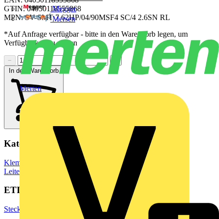
Megger
GTIN: 04050118555868
MPN: SV-SMT 7.62HP/04/90MSF4 SC/4 2.6SN RL
Mersen
*Auf Anfrage verfügbar - bitte in den Warenkorb legen, um
Verfügbarkeit zu prüfen
−
+
In den Warenkorb
Merten
Kategorien
Klemmen, Steckverbinder & Verbindungselemente
Leiterplattensteckverbinder
ETIM Group
Steckverbinder