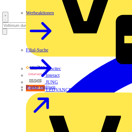
Werbeaktionen
Filial-Suche
Enwitec
Interact
JUNG
Punkte einlösen
LEDVANCE