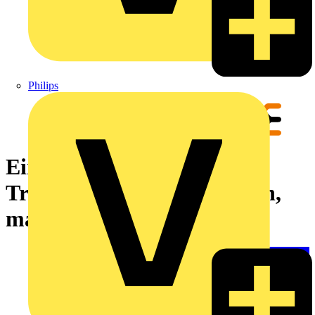
Philips
Einsatz (Crimpwerkzeug),
Trapezcrimp, Crimpbereich,
max.: 120 mm²