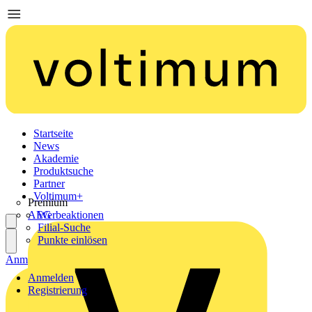
Startseite
News
Akademie
Produktsuche
Partner
Voltimum+
Premium
AEG
Werbeaktionen
Filial-Suche
Punkte einlösen
Anmelden
Registrierung
Anmelden
Registrierung