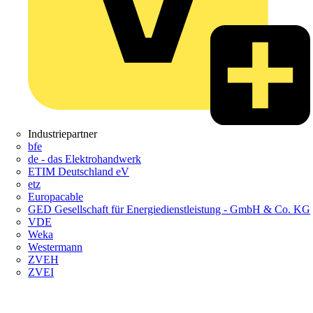
Industriepartner
bfe
de - das Elektrohandwerk
ETIM Deutschland eV
etz
Europacable
GED Gesellschaft für Energiedienstleistung - GmbH & Co. KG
VDE
Weka
Westermann
ZVEH
ZVEI