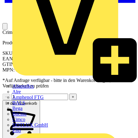
Crimpeinsatz für Crimpwerkzeuge.
Produktkennzeichen
SKU: 2577880000
EAN: 04050118590678
GTIN: 04050118590678
MPN: ES EPG 60/HPG AEH 120
*Auf Anfrage verfügbar - bitte in den Warenkorb legen, um
Verfügbarkeit zu prüfen
Adaptaflex
Alre
Amphenol FTG
−
+
BALS
In den Warenkorb
Bega
Bticino
Cimco
DOTLUX GmbH
Elso