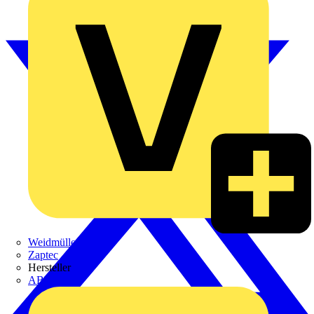
Weidmüller
Zaptec
Hersteller
ABB