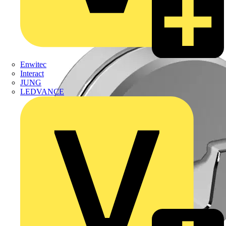
Enwitec
Interact
JUNG
LEDVANCE