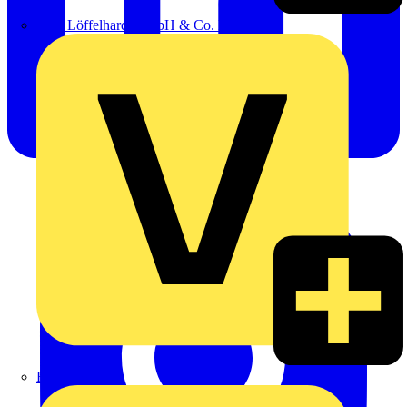
Emil Löffelhardt GmbH & Co. KG
Hardy Schmitz