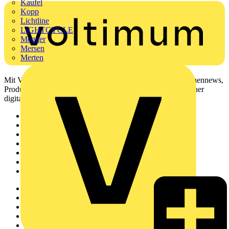
Kaufel
Kopp
Lichtline
LIGHTCYCLE
Megger
Mersen
Merten
Mit Voltimum erhalten Elektrofachkräfte Zugang zu Branchennews,
Produktinformationen, Schulungen und Tools – alles auf einer
digitalen Plattform und Community.
Sitemap
Startseite
News
Akademie
Produktsuche
Partner
Voltimum+
Weitere Links
Über uns
Kontakt
Downloadbereich (PDFs)
Häufig gestellte Fragen