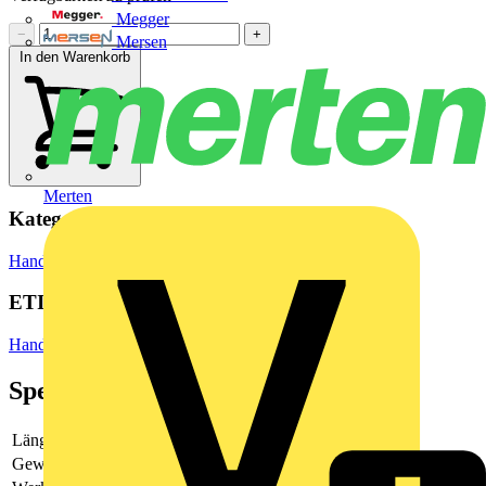
Megger
−
+
Mersen
In den Warenkorb
Merten
Kategorien
Hand- und Elektrowerkzeuge
Handwerkzeuge
ETIM Group
Handwerkzeuge
Spezifikationen
Länge
-
Gewicht
204