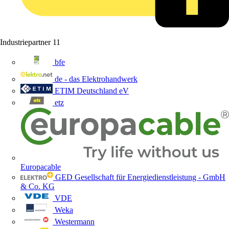
Industriepartner
11
bfe
de - das Elektrohandwerk
ETIM Deutschland eV
etz
Europacable
GED Gesellschaft für Energiedienstleistung - GmbH
& Co. KG
VDE
Weka
Westermann