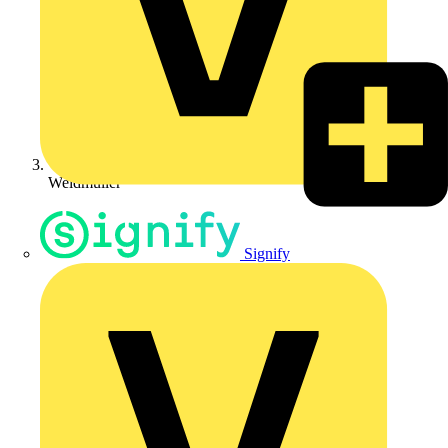
Weidmüller
Signify