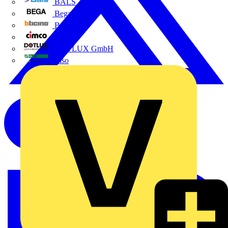
BALS
Bega
Bticino
Cimco
DOTLUX GmbH
Elso