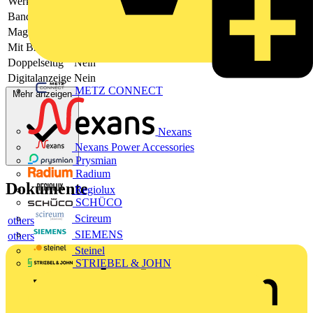
Werkstoff
Stahl
Bandbreite
10
Magnetisch
Ja
Mit Bremse
Ja
Doppelseitig
Nein
Digitalanzeige
Nein
METZ CONNECT
Mehr anzeigen
Nexans
Nexans Power Accessories
Prysmian
Radium
Dokumente
Regiolux
SCHÜCO
Scireum
others
SIEMENS
others
Steinel
STRIEBEL & JOHN