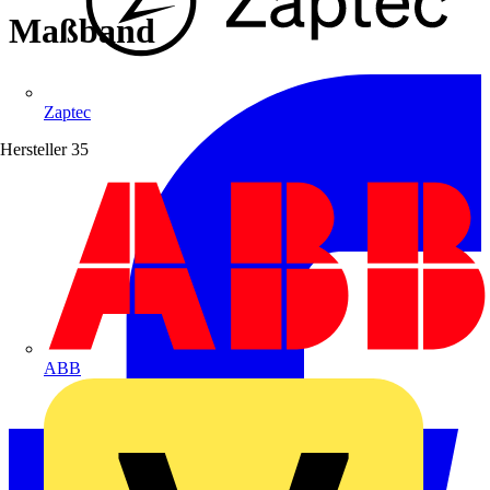
Maßband
Zaptec
Hersteller
35
ABB