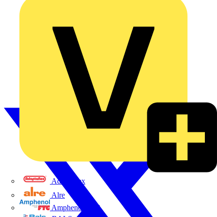
Adaptaflex
Alre
Amphenol FTG