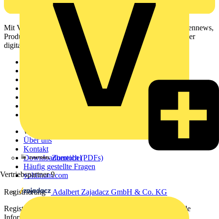
Mit Voltimum erhalten Elektrofachkräfte Zugang zu Branchennews,
Produktinformationen, Schulungen und Tools – alles auf einer
digitalen Plattform und Community.
Sitemap
Startseite
News
Akademie
Produktsuche
Partner
Voltimum+
Weitere Links
Über uns
Kontakt
Zumtobel
Downloadbereich (PDFs)
Häufig gestellte Fragen
Vertriebspartner
9
voltimum.com
Adalbert Zajadacz GmbH & Co. KG
Registrierung
Registrieren Sie sich kostenlos und erhalten Sie stets aktuelle
Informationen aus der Elektroindustrie.