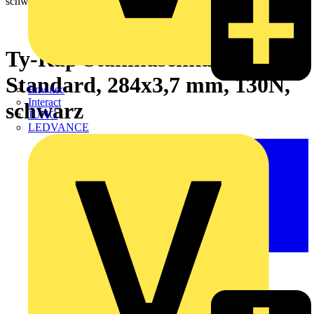
Ty-Rap Stahlnasenkabelbinder
Standard, 284x3,7 mm, 130N,
Enwitec
Interact
schwarz
JUNG
LEDVANCE