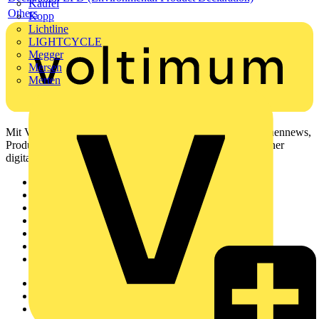
Kaufel
Others
Kopp
Lichtline
LIGHTCYCLE
Megger
Mersen
Merten
Mit Voltimum erhalten Elektrofachkräfte Zugang zu Branchennews,
Produktinformationen, Schulungen und Tools – alles auf einer
digitalen Plattform und Community.
Sitemap
Startseite
News
Akademie
Produktsuche
Partner
Voltimum+
Weitere Links
Über uns
Kontakt