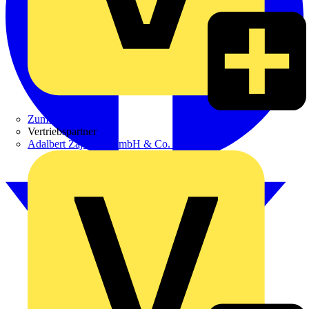
Zumtobel
Vertriebspartner
Adalbert Zajadacz GmbH & Co. KG