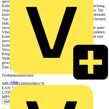
speziell für Installationen im Außenbereich geeignet. Der
Kabelbinder ist in recycelbaren Kunststoffbeuteln mit Eurolochung
verpackt und beinhaltet 2% Carbon für Militärspezifikationen. Die
korrosionsbeständige, antimagnetische Stahlnase aus dem Edelstahl
Typ 316 im Kabelbinderkopf garantiert den stärksten und sichersten
Halt, der am Markt zu finden ist. Der leistungsstarke und
zuverlässige Ty-Rap kann unter widrigsten Bedingungen wie unter
Vibrationen, Hitze oder Kälte eingesetzt werden. Die abgerundeten
Kanten und Konturen des Kopfes und des Binders sorgen für eine
anwenderfreundliche Handhabung und verhindern, dass die
Isolation der Kabel und Leitungen durch scharfe Kanten oder
Verzahnungen beschädigt werden. Zudem reduziert der glatte
Körper ohne Rasterzähne oder Rillen die Zahl überbeanspruchter
Stellen. Die leichte Noppung auf der Innenseite des Bandes
gewährleistet einen festen Sitz des Binders auf dem Kabelbündel.
Eine große Auswahl an Zubehör ergänzt das Sortiment.
Produktkennzeichen
ABN
SKU: 7TCG009450R0178
EAN: 5414363065715
GTIN: 5414363065715
MPN: TY526MXR
Verfügbar: 3 Händler