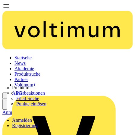
Startseite
News
Akademie
Produktsuche
Partner
Voltimum+
Premium
AEG
Werbeaktionen
Filial-Suche
Punkte einlösen
Anmelden
Registrierung
Anmelden
Registrierung