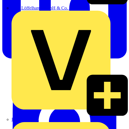
Emil Löffelhardt GmbH & Co. KG
Hardy Schmitz