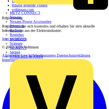
Downloadbereich (PDFs)
Häufig gestellte Fragen
voltimum.com
METZ CONNECT
Nexans
Registrierung
Nexans Power Accessories
Prysmian
Registrieren Sie sich kostenlos und erhalten Sie stets aktuelle
Radium
Informationen aus der Elektroindustrie.
Regiolux
Jetzt registrieren
SCHÜCO
Scireum
© 2002-
2026
Voltimum
SIEMENS
Steinel
Allgemeine Geschäftsbedingungen
Datenschutzerklärung
STRIEBEL & JOHN
Impressum