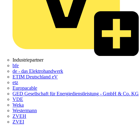
Industriepartner
bfe
de - das Elektrohandwerk
ETIM Deutschland eV
etz
Europacable
GED Gesellschaft für Energiedienstleistung - GmbH & Co. KG
VDE
Weka
Westermann
ZVEH
ZVEI