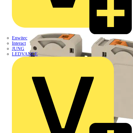
Enwitec
Interact
JUNG
LEDVANCE