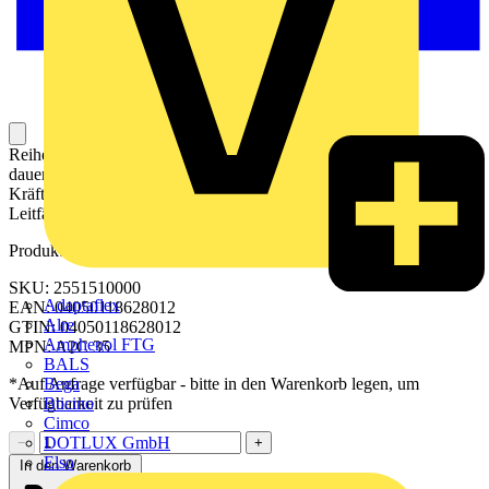
Reihenklemme zum Anschließen oder Verbinden von Leitern mit
dauerhaft sicherem Kontakt. Gehärteter Stahl hält den mechanischen
Kräften stand, Zinn-beschichtetes Kupfer sorgt für beste
Leitfähigkeit.
Produktkennzeichen
SKU: 2551510000
Adaptaflex
EAN: 04050118628012
Alre
GTIN: 04050118628012
Amphenol FTG
MPN: A2C 35
BALS
Bega
*Auf Anfrage verfügbar - bitte in den Warenkorb legen, um
Bticino
Verfügbarkeit zu prüfen
Cimco
DOTLUX GmbH
−
+
Elso
In den Warenkorb