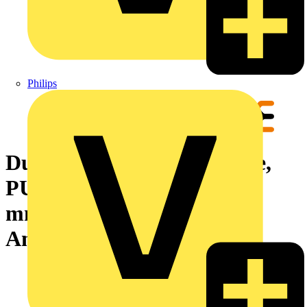
Philips
Durchgangs-Reihenklemme,
PUSH IN, dunkelbeige, 35
mm², 125 A, 1000 V, Anzahl
Anschlüsse: 2