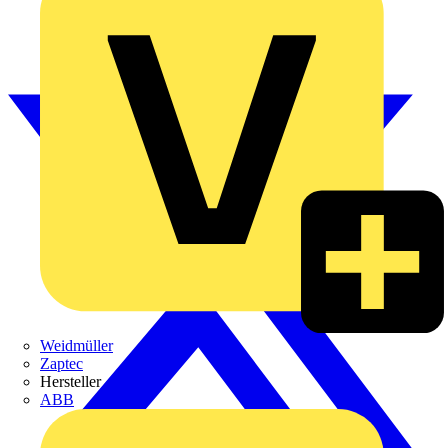
Weidmüller
Zaptec
Hersteller
ABB