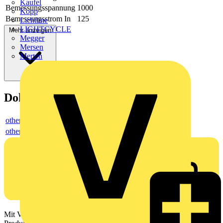
Kaufel
Bemessungsspannung
1000
Kopp
Bemessungsstrom In
125
Lichtline
LIGHTCYCLE
Mehr anzeigen
Megger
Mersen
Merten
Dokumente
others
others
Mit Voltimum erhalten Elektrofachkräfte Zugang zu Branchennews,