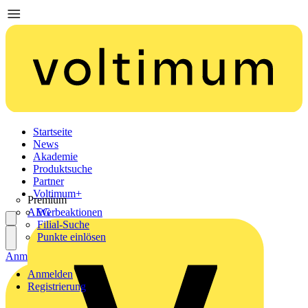
Startseite
News
Akademie
Produktsuche
Partner
Voltimum+
Premium
AEG
Werbeaktionen
Filial-Suche
Punkte einlösen
Anmelden
Registrierung
Anmelden
Registrierung