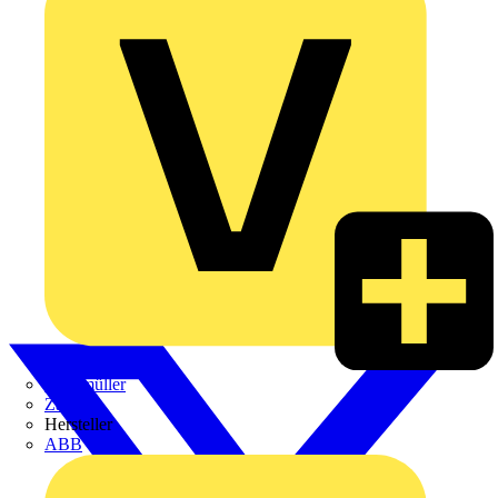
Weidmüller
Zaptec
Hersteller
ABB