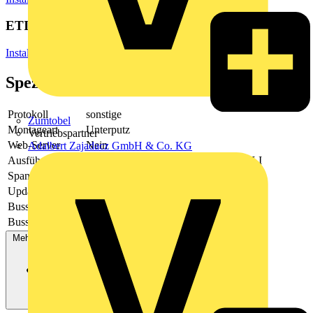
ETIM Group
Installationsbussysteme
Spezifikationen
Protokoll
sonstige
Zumtobel
Montageart
Unterputz
Vertriebspartner
Web-Server
Nein
Adalbert Zajadacz GmbH & Co. KG
Ausführung
Schnittstelle Beleuchtungssystem/DALI
Spannungsart
AC
Updatefähig
Ja
Bussystem KNX
Nein
Bussystem LON
Nein
Mehr anzeigen