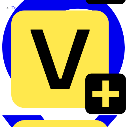
Emil Löffelhardt GmbH & Co. KG
Hardy Schmitz