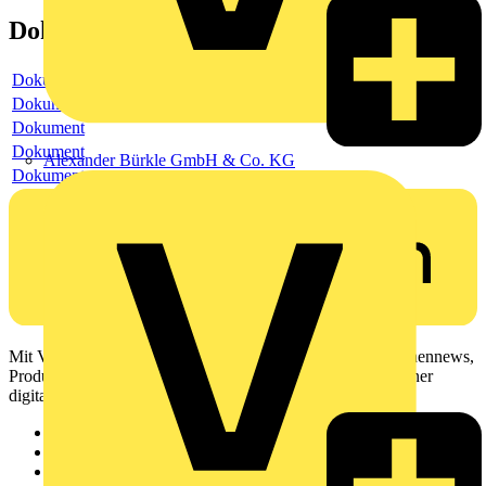
Dokumente
Dokument
Dokument
Dokument
Dokument
Alexander Bürkle GmbH & Co. KG
Dokument
Mit Voltimum erhalten Elektrofachkräfte Zugang zu Branchennews,
Produktinformationen, Schulungen und Tools – alles auf einer
digitalen Plattform und Community.
Sitemap
Startseite
News