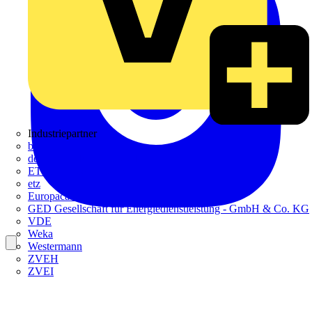
Industriepartner
bfe
de - das Elektrohandwerk
ETIM Deutschland eV
etz
Europacable
GED Gesellschaft für Energiedienstleistung - GmbH & Co. KG
VDE
Weka
Westermann
ZVEH
ZVEI