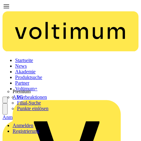
Startseite
News
Akademie
Produktsuche
Partner
Voltimum+
Premium
AEG
Werbeaktionen
Filial-Suche
Punkte einlösen
Anmelden
Registrierung
Anmelden
Registrierung