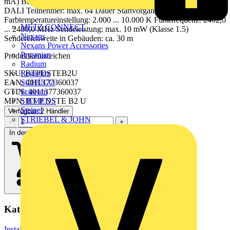
mA) Busstrom: 128 mA Kurzschlussstrom: max. 230 mA Anzahl
DALI Teilnehmer: max. 64 Dauer Startvorgang: max. 20 s
Farbtemperatureinstellung: 2.000 ... 10.000 K Funkfrequenz: 2402,0
METZ CONNECT
... 2480,0 MHz Sendeleistung: max. 10 mW (Klasse 1.5)
Nexans
Sendereichweite in Gebäuden: ca. 30 m
Nexans Power Accessories
Prysmian
Produktkennzeichen
Radium
Regiolux
SKU: BTPDSTEB2U
SCHÜCO
EAN: 4011377360037
Scireum
GTIN: 4011377360037
SIEMENS
MPN: BT P DSTE B2 U
Steinel
Verfügbar: 2 Händler
STRIEBEL & JOHN
−
+
In den Warenkorb
Kategorien
Installationsmaterial & Zubehör
Installationszubehör