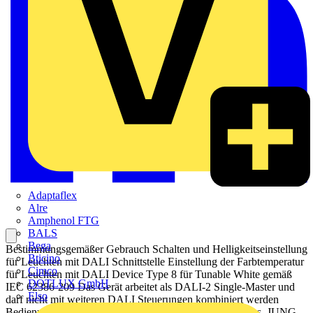
Adaptaflex
Alre
Amphenol FTG
BALS
Bega
Bestimmungsgemäßer Gebrauch Schalten und Helligkeitseinstellung
Bticino
für Leuchten mit DALI Schnittstelle Einstellung der Farbtemperatur
Cimco
für Leuchten mit DALI Device Type 8 für Tunable White gemäß
DOTLUX GmbH
IEC 62386-209 Das Gerät arbeitet als DALI-2 Single-Master und
Elso
darf nicht mit weiteren DALI Steuerungen kombiniert werden
Bedienung über Binäreingänge des JUNG HOME Aktors, JUNG