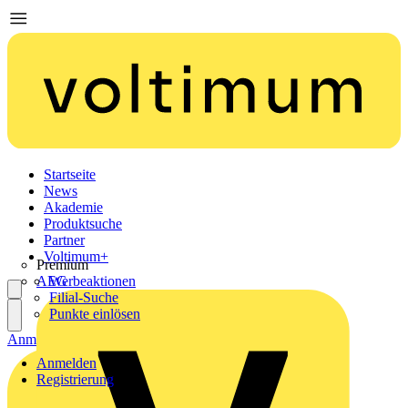
Startseite
News
Akademie
Produktsuche
Partner
Voltimum+
Premium
AEG
Werbeaktionen
Filial-Suche
Punkte einlösen
Anmelden
Registrierung
Anmelden
Registrierung