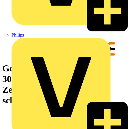
Philips
Gerätemarkierung, Länge:
30000 mm, Aufgedruckte
Zeichen: ohne, Polyester,
schwarz, -40...120 °C