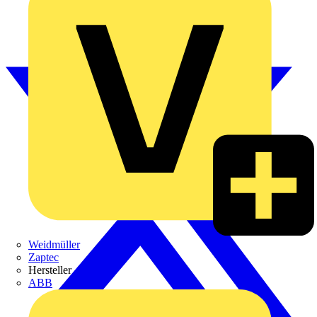
Weidmüller
Zaptec
Hersteller
ABB