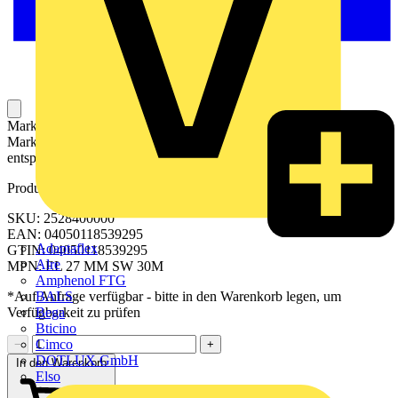
Markierer für die Kennzeichnung von Betriebsmitteln. Die
Markierer können mit einem Drucker oder Plotter und
entsprechender Software beschriftet werden.
Produktkennzeichen
SKU: 2528400000
EAN: 04050118539295
Adaptaflex
GTIN: 04050118539295
Alre
MPN: EL 27 MM SW 30M
Amphenol FTG
BALS
*Auf Anfrage verfügbar - bitte in den Warenkorb legen, um
Bega
Verfügbarkeit zu prüfen
Bticino
Cimco
−
+
DOTLUX GmbH
In den Warenkorb
Elso