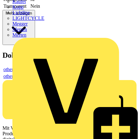
Kaufel
Transparent
Nein
Kopp
Lichtline
Mehr anzeigen
LIGHTCYCLE
Megger
Mersen
Merten
Dokumente
others
others
Mit Voltimum erhalten Elektrofachkräfte Zugang zu Branchennews,
Produktinformationen, Schulungen und Tools – alles auf einer