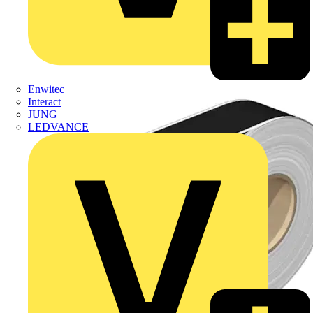
Enwitec
Interact
JUNG
LEDVANCE