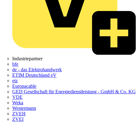
Industriepartner
bfe
de - das Elektrohandwerk
ETIM Deutschland eV
etz
Europacable
GED Gesellschaft für Energiedienstleistung - GmbH & Co. KG
VDE
Weka
Westermann
ZVEH
ZVEI