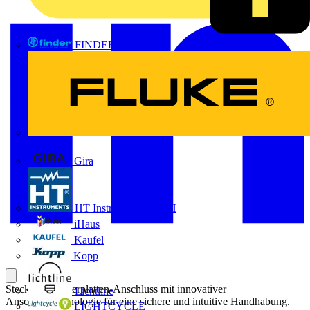
FINDER
FLUKE
Gira
HT Instruments GmbH
iHaus
Kaufel
Kopp
Steckbarer Leiterplatten-Anschluss mit innovativer
Lichtline
Anschlusstechnologie für eine sichere und intuitive Handhabung.
LIGHTCYCLE