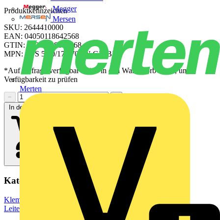
Megger
Produktkennzeichen
Mersen
SKU: 2644410000
EAN: 04050118642568
GTIN: 04050118642568
MPN: CPS 5.00/17/270 SN GN BX
*Auf Anfrage verfügbar - bitte in den Warenkorb legen, um
Verfügbarkeit zu prüfen
Merten
−
+
In den Warenkorb
Kategorien
Klemmen, Steckverbinder & Verbindungselemente
Leiterplattensteckverbinder