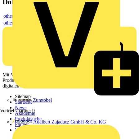
Dokumente
others
others
Mit Voltimum erhalten Elektrofachkräfte Zugang zu Branchennews,
Produktinformationen, Schulungen und Tools – alles auf einer
digitalen Plattform und Community.
Sitemap
Zumtobel
Startseite
News
Vertriebspartner
9
Akademie
Produktsuche
Adalbert Zajadacz GmbH & Co. KG
Partner
Voltimum+