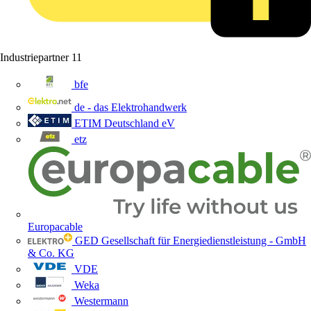
Industriepartner
11
bfe
de - das Elektrohandwerk
ETIM Deutschland eV
etz
Europacable
GED Gesellschaft für Energiedienstleistung - GmbH
& Co. KG
VDE
Weka
Westermann