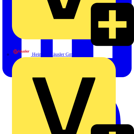
Heinrich Häusler GmbH