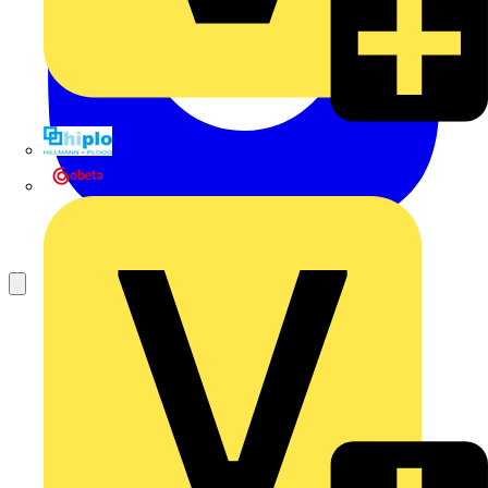
Hillmann & Ploog GmbH & Co. KG
Oskar Böttcher GmbH & Co. KG