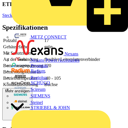
ETIM Group
Steckverbinder
Spezifikationen
METZ CONNECT
Polzahl
17
Gehäusefarbe
grün
Mit Schutzleiter
-
Nexans
Art der Verbindung
flexibler Leiterplattenverbinder
Nexans Power Accessories
Bemessungsspannung
320
Prysmian
Radium
Bemessungsstrom In
-
Regiolux
Betriebstemperatur
-40 - 105
SCHÜCO
Kontaktausführung
Buchse
Scireum
Mehr anzeigen
SIEMENS
Steinel
STRIEBEL & JOHN