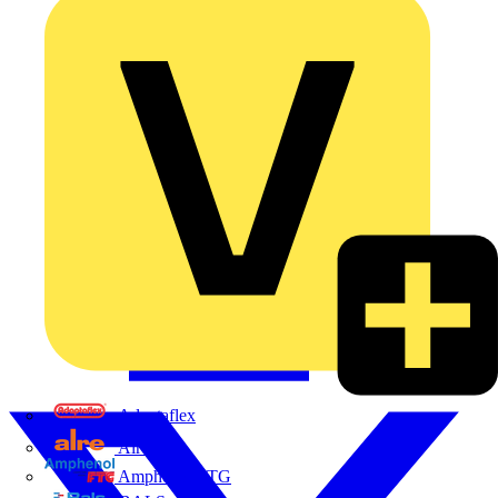
Adaptaflex
Alre
Amphenol FTG