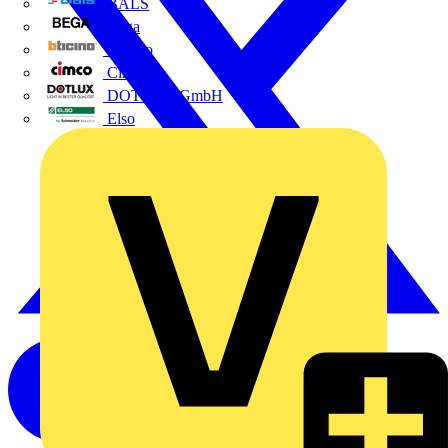
BALS
Bega
Bticino
Cimco
DOTLUX GmbH
Elso