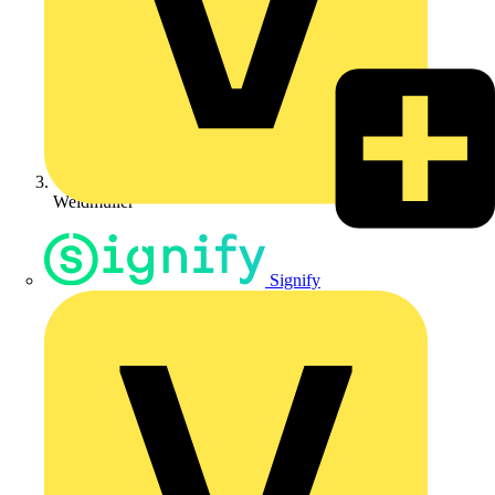
Weidmüller
Signify