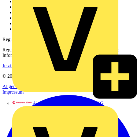
Weitere Links
Über uns
Kontakt
Downloadbereich (PDFs)
Häufig gestellte Fragen
voltimum.com
Registrierung
Registrieren Sie sich kostenlos und erhalten Sie stets aktuelle
Informationen aus der Elektroindustrie.
Jetzt registrieren
© 2002-
2026
Voltimum
Allgemeine Geschäftsbedingungen
Datenschutzerklärung
Impressum
Alexander Bürkle GmbH & Co. KG