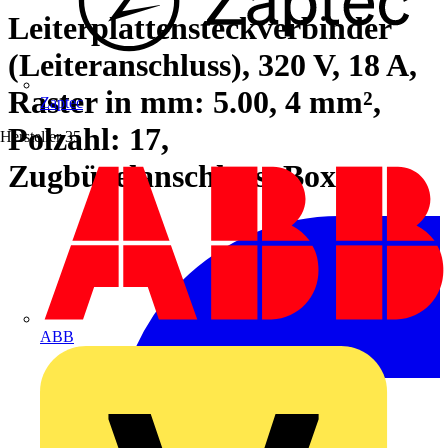
Leiterplattensteckverbinder
(Leiteranschluss), 320 V, 18 A,
Raster in mm: 5.00, 4 mm²,
Zaptec
Polzahl: 17,
Hersteller
35
Zugbügelanschluss, Box
ABB