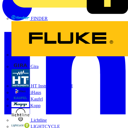
FINDER
FLUKE
Gira
HT Instruments GmbH
iHaus
Kaufel
Kopp
Lichtline
LIGHTCYCLE