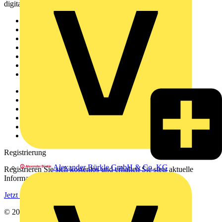
digitalen Plattform und Community.
Sitemap
Startseite
News
Akademie
Produktsuche
Partner
Voltimum+
Weitere Links
Über uns
Kontakt
Downloadbereich (PDFs)
Häufig gestellte Fragen
voltimum.com
Registrierung
Alexander Bürkle GmbH & Co. KG
Registrieren Sie sich kostenlos und erhalten Sie stets aktuelle
Informationen aus der Elektroindustrie.
Jetzt registrieren
© 2002-
2026
Voltimum