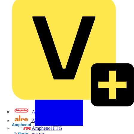
Adaptaflex
Alre
Amphenol FTG