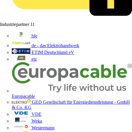
Industriepartner
11
bfe
de - das Elektrohandwerk
ETIM Deutschland eV
etz
Europacable
GED Gesellschaft für Energiedienstleistung - GmbH
& Co. KG
VDE
Weka
Westermann