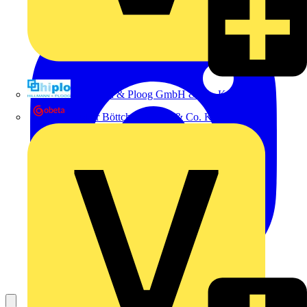
Hillmann & Ploog GmbH & Co. KG
Oskar Böttcher GmbH & Co. KG