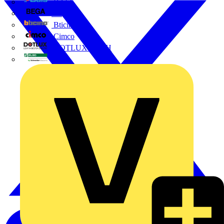
BALS
Bega
Bticino
Cimco
DOTLUX GmbH
Elso