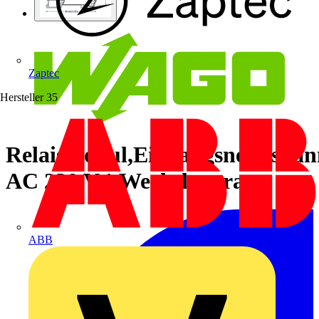
Zaptec
Hersteller
35
Relaismodul,Eingangsnennspa
AC 230 V,1 Wechsler,grau
ABB