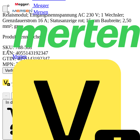
Megger
Mersen
Relaismodul; Eingangsnennspannung AC 230 V; 1 Wechsler;
Grenzdauerstrom 16 A; Statusanzeige rot; 15 mm Baubreite; 2,50
mm²; grau
Produktkennzeichen
SKU: 788-508
EAN: 4055143192347
Merten
GTIN: 4055143192347
MPN: 788-508
Verfügbar: 3 Händler
Treuepunkte:
16
−
+
In den Warenkorb