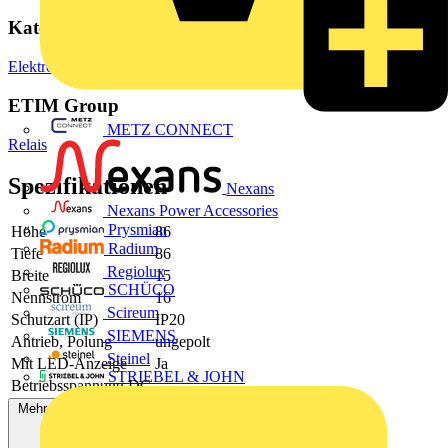
Kategorien
Elektronische Bauteile
Relais
ETIM Group
METZ CONNECT
Relais
Spezifikationen
Nexans
Nexans Power Accessories
Prysmian
Höhe
86
Radium
Tiefe
86
Regiolux
Breite
15
SCHÜCO
Nennstrom
16
Scireum
Schutzart (IP)
IP20
SIEMENS
Antrieb, Polung
ungepolt
Steinel
Mit LED-Anzeige
Ja
STRIEBEL & JOHN
Betriebsspannung DC
Mehr anzeigen