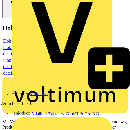
Dokumente
Dokument
Dokument
detail
Dokument
detail
detail
Zumtobel
Vertriebspartner
9
Adalbert Zajadacz GmbH & Co. KG
Mit Voltimum erhalten Elektrofachkräfte Zugang zu Branchennews,
Produktinformationen, Schulungen und Tools – alles auf einer