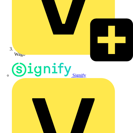
Wago
Signify