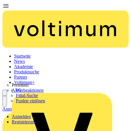
Startseite
News
Akademie
Produktsuche
Partner
Voltimum+
Premium
AEG
Werbeaktionen
Filial-Suche
Punkte einlösen
Anmelden
Registrierung
Anmelden
Registrierung