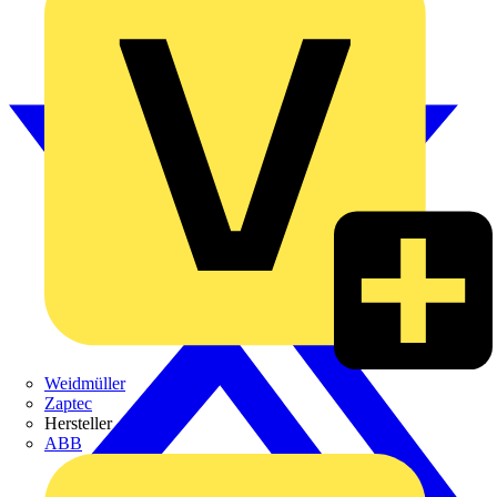
Weidmüller
Zaptec
Hersteller
ABB