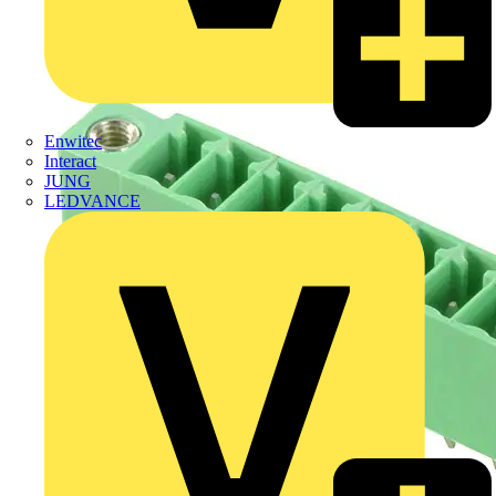
Enwitec
Interact
JUNG
LEDVANCE