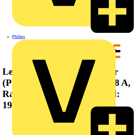
Philips
Leiterplattensteckverbinder
(Platinenanschluss), 160 V, 8 A,
Raster in mm: 3.50, Polzahl:
19, THT-Lötanschluss, Box