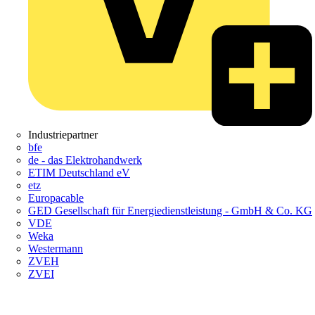
Industriepartner
bfe
de - das Elektrohandwerk
ETIM Deutschland eV
etz
Europacable
GED Gesellschaft für Energiedienstleistung - GmbH & Co. KG
VDE
Weka
Westermann
ZVEH
ZVEI