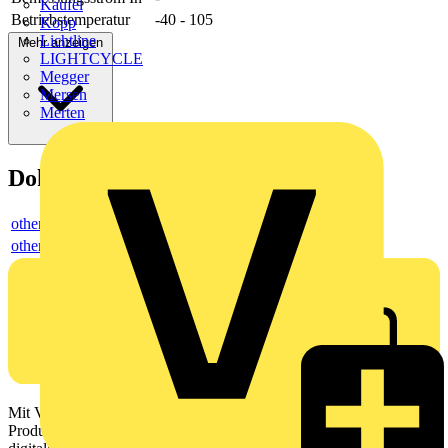
Kaufel
Betriebstemperatur
-40 - 105
Kopp
Lichtline
Mehr anzeigen
LIGHTCYCLE
Megger
Mersen
Merten
Dokumente
others
others
Mit Voltimum erhalten Elektrofachkräfte Zugang zu Branchennews,
Produktinformationen, Schulungen und Tools – alles auf einer