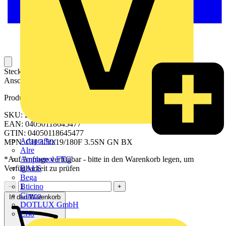
Steckbarer Leiterplatten-Anschluss mit innovatiever
Anschlusstechnologie für eine sichere und intuitive Handhabung.
Produktkennzeichen
SKU: 2641500000
EAN: 04050118645477
GTIN: 04050118645477
Adaptaflex
MPN: CH 3.50/19/180F 3.5SN GN BX
Alre
Amphenol FTG
*Auf Anfrage verfügbar - bitte in den Warenkorb legen, um
BALS
Verfügbarkeit zu prüfen
Bega
Bticino
−
+
Cimco
In den Warenkorb
DOTLUX GmbH
Elso