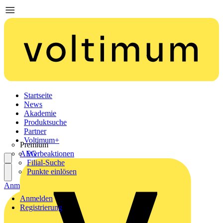
Startseite
News
Akademie
Produktsuche
Partner
Voltimum+
Premium
AEG
Werbeaktionen
Filial-Suche
Punkte einlösen
Anmelden
Registrierung
Anmelden
Registrierung