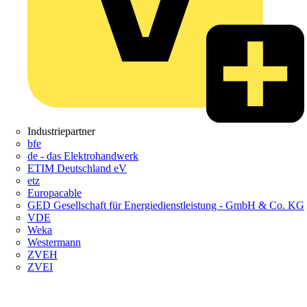
Industriepartner
bfe
de - das Elektrohandwerk
ETIM Deutschland eV
etz
Europacable
GED Gesellschaft für Energiedienstleistung - GmbH & Co. KG
VDE
Weka
Westermann
ZVEH
ZVEI