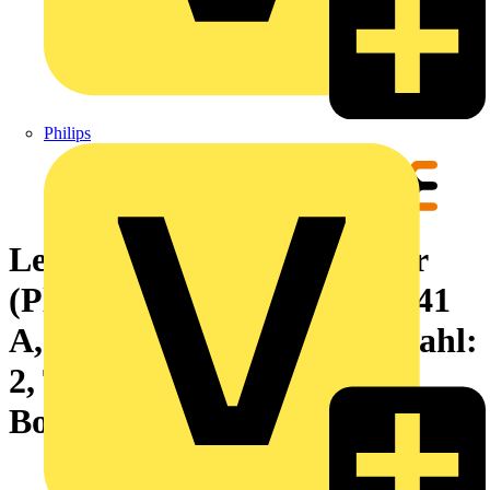
Philips
Leiterplattensteckverbinder
(Platinenanschluss), 630 V, 41
A, Raster in mm: 7.62, Polzahl:
2, THT/THR-Lötanschluss,
Box