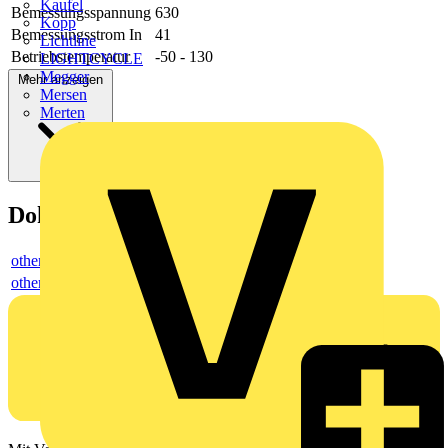
Kaufel
Bemessungsspannung
630
Kopp
Bemessungsstrom In
41
Lichtline
Betriebstemperatur
-50 - 130
LIGHTCYCLE
Megger
Mehr anzeigen
Mersen
Merten
Dokumente
others
others