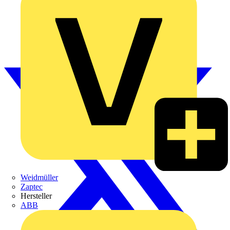
Weidmüller
Zaptec
Hersteller
ABB