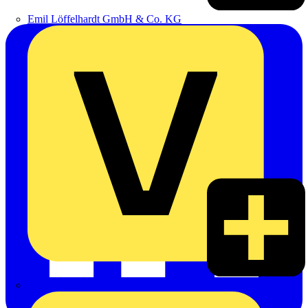
Emil Löffelhardt GmbH & Co. KG
Hardy Schmitz