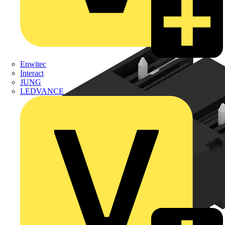
Enwitec
Interact
JUNG
LEDVANCE