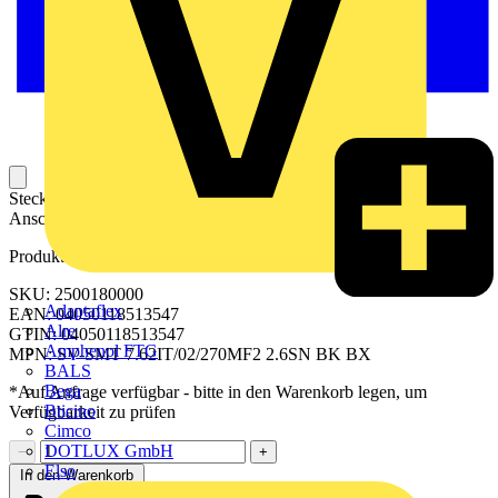
Steckbarer Leiterplatten-Anschluss mit innovatiever
Anschlusstechnologie für eine sichere und intuitive Handhabung.
Produktkennzeichen
SKU: 2500180000
Adaptaflex
EAN: 04050118513547
Alre
GTIN: 04050118513547
Amphenol FTG
MPN: SV-SMT 7.62IT/02/270MF2 2.6SN BK BX
BALS
Bega
*Auf Anfrage verfügbar - bitte in den Warenkorb legen, um
Bticino
Verfügbarkeit zu prüfen
Cimco
DOTLUX GmbH
−
+
Elso
In den Warenkorb