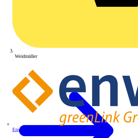
Weidmüller
Enwitec