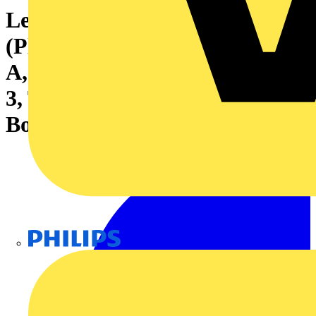
Leiterplattensteckverbinder
(Platinenanschluss), 630 V, 41
A, Raster in mm: 7.62, Polzahl:
3, THT/THR-Lötanschluss,
Box
Philips