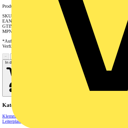
Produktkennzeichen
SKU: 2499500000
EAN: 04050118512847
GTIN: 04050118512847
MPN: SV-SMT 7.62HP/03/90G 2.6SN BK BX
*Auf Anfrage verfügbar - bitte in den Warenkorb legen, um
Verfügbarkeit zu prüfen
−
+
In den Warenkorb
Kategorien
Klemmen, Steckverbinder & Verbindungselemente
Leiterplattensteckverbinder