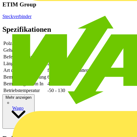
ETIM Group
Steckverbinder
Spezifikationen
Polzahl
3
Gehäusefarbe
schwarz
Befestigungsart
löten
Länge des Pins
2.6
Art der Verbindung
flexibler Leiterplattenverbinder
Bemessungsspannung
630
Bemessungsstrom In
41
Betriebstemperatur
-50 - 130
Mehr anzeigen
Wago