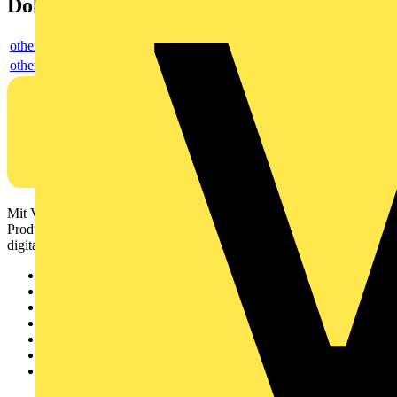
Dokumente
others
others
Mit Voltimum erhalten Elektrofachkräfte Zugang zu Branchennews,
Produktinformationen, Schulungen und Tools – alles auf einer
digitalen Plattform und Community.
Sitemap
Startseite
News
Akademie
Produktsuche
Partner
Voltimum+