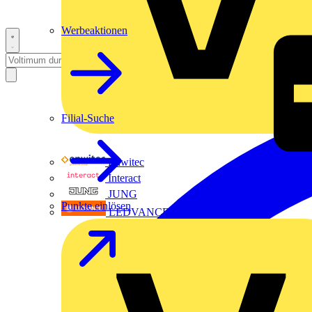
Werbeaktionen
Filial-Suche
Enwitec
Interact
JUNG
Punkte einlösen
LEDVANCE