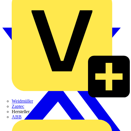
Weidmüller
Zaptec
Hersteller
ABB