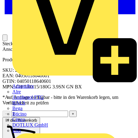
Steckbarer Leiterplatten-Anschluss mit innovatiever
Anschlusstechnologie für eine sichere und intuitive Handhabung.
Produktkennzeichen
SKU: 2646370000
EAN: 04050118640601
GTIN: 04050118640601
Adaptaflex
MPN: CH 5.00/15/180G 3.9SN GN BX
Alre
Amphenol FTG
*Auf Anfrage verfügbar - bitte in den Warenkorb legen, um
BALS
Verfügbarkeit zu prüfen
Bega
Bticino
−
+
Cimco
In den Warenkorb
DOTLUX GmbH
Elso