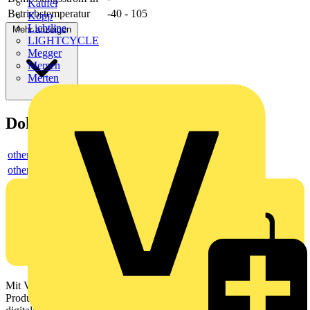
Kaufel
Betriebstemperatur
-40 - 105
Kopp
Lichtline
Mehr anzeigen
LIGHTCYCLE
Megger
Mersen
Merten
Dokumente
others
others
Mit Voltimum erhalten Elektrofachkräfte Zugang zu Branchennews,
Produktinformationen, Schulungen und Tools – alles auf einer