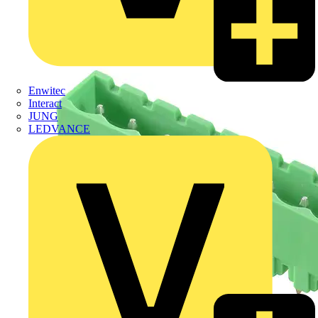
Enwitec
Interact
JUNG
LEDVANCE