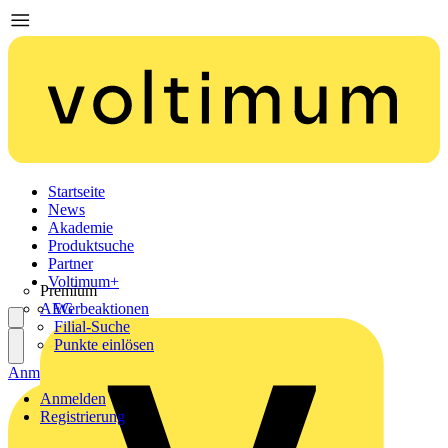
Startseite
News
Akademie
Produktsuche
Partner
Voltimum+
Premium
AEG
Werbeaktionen
Filial-Suche
Punkte einlösen
Anmelden
Registrierung
Anmelden
Registrierung