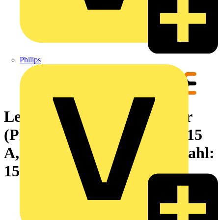
Philips
Leiterplattensteckverbinder
(Platinenanschluss), 320 V, 15
A, Raster in mm: 5.00, Polzahl:
15, THT-Lötanschluss, Box