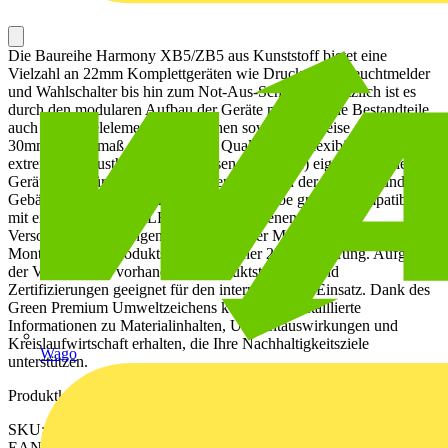
Die Baureihe Harmony XB5/ZB5 aus Kunststoff bietet eine
Vielzahl an 22mm Komplettgeräten wie Drucktaster, Leuchtmelder
und Wahlschalter bis hin zum Not-Aus-Schalter. Zusätzlich ist es
durch den modularen Aufbau der Geräte möglich, alle Bestandteile
auch als Einzelelemente zu beziehen sowie wahlweise auch für
30mm Einbaumaß. Aufgrund der Qualität, der Flexibilität und der
extremen Robustheit (Schutzklassen bis IP69K) eignen sich die
Geräte ideal für die meisten Anwendungen in der Industrie und in
Gebäuden. Dieser Leuchtmelder in der Farbe grün ist kompatibel
mit einer universellen LED mit verschiedenen
Versorgungsspannungen. Die Kalotte der Meldeleuchte ist glatt. Die
Montage dieses Produkts erfolgt in einer 22mm Bohrung. Aufgrund
der Vielzahl von vorhandenen Produktstandards und
Zertifizierungen geeignet für den internationalen Einsatz. Dank des
Green Premium Umweltzeichens können Sie detaillierte
Informationen zu Materialinhalten, Umweltauswirkungen und
Kreislaufwirtschaft erhalten, die Ihre Nachhaltigkeitsziele
Wago
unterstützen.
Produktkennzeichen
SKU: ZB5AV033
EAN: 3389110908084