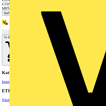
GTIN: 3389110908084
MPN: ZB5AV033
Verfügbar: 4 Händler
Treuepunkte:
1
−
+
In den Warenkorb
Kategorien
Installationsmaterial & Zubehör
Steckdosen & Schalter
Lichtschalter
ETIM Group
Niederspannungsschaltgeräte