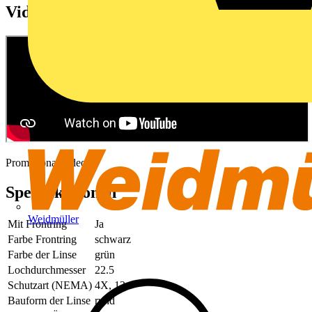
Videos
Promotional video
Spezifikationen
Weidmüller
Mit Frontring
Ja
Farbe Frontring
schwarz
Farbe der Linse
grün
Lochdurchmesser
22.5
Schutzart (NEMA)
4X, 13
Bauform der Linse
rund