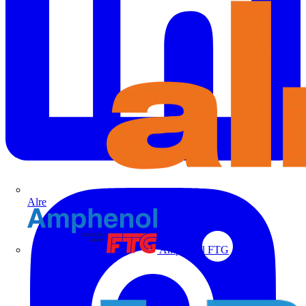
Alre
Amphenol FTG