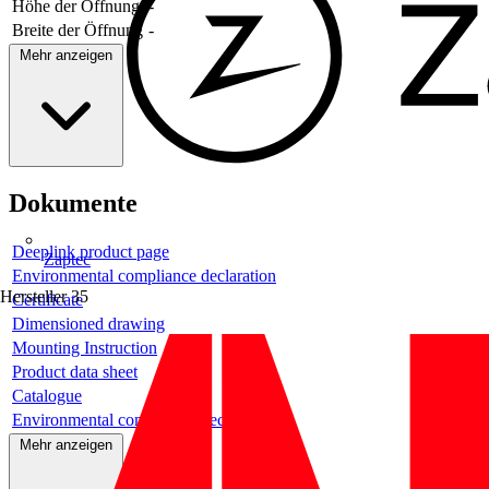
Höhe der Öffnung
-
Breite der Öffnung
-
Mehr anzeigen
Dokumente
Deeplink product page
Zaptec
Environmental compliance declaration
Hersteller
35
Certificate
Dimensioned drawing
Mounting Instruction
Product data sheet
Catalogue
Environmental compliance declaration
Mehr anzeigen