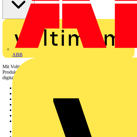
ABB
Mit Voltimum erhalten Elektrofachkräfte Zugang zu Branchennews,
Produktinformationen, Schulungen und Tools – alles auf einer
digitalen Plattform und Community.
Sitemap
Startseite
News
Akademie
Produktsuche
Partner
Voltimum+
Weitere Links
Über uns