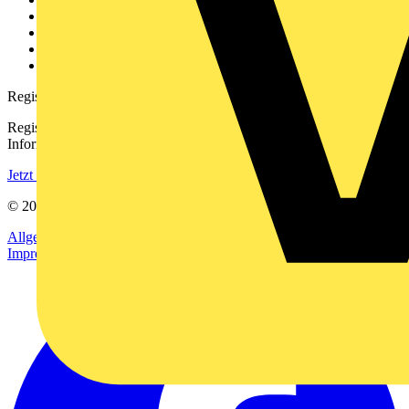
Kontakt
Downloadbereich (PDFs)
Häufig gestellte Fragen
voltimum.com
Registrierung
Registrieren Sie sich kostenlos und erhalten Sie stets aktuelle
Informationen aus der Elektroindustrie.
Jetzt registrieren
© 2002-
2026
Voltimum
Allgemeine Geschäftsbedingungen
Datenschutzerklärung
Impressum