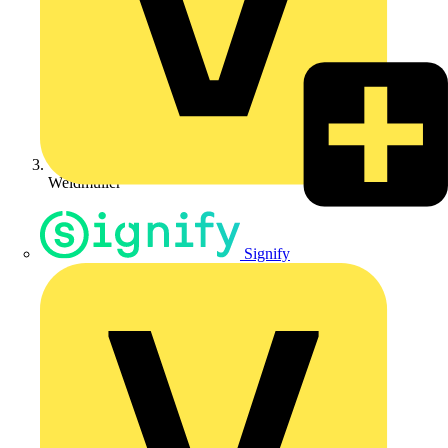
Weidmüller
Signify