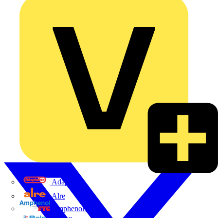
Adaptaflex
Alre
Amphenol FTG