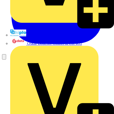
Hillmann & Ploog GmbH & Co. KG
Oskar Böttcher GmbH & Co. KG