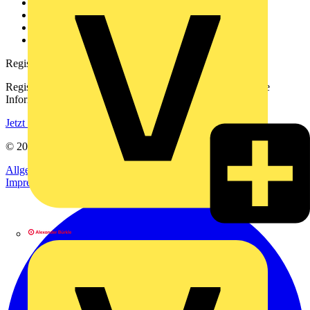
Kontakt
Downloadbereich (PDFs)
Häufig gestellte Fragen
voltimum.com
Registrierung
Registrieren Sie sich kostenlos und erhalten Sie stets aktuelle
Informationen aus der Elektroindustrie.
Jetzt registrieren
© 2002-
2026
Voltimum
Allgemeine Geschäftsbedingungen
Datenschutzerklärung
Impressum
Alexander Bürkle GmbH & Co. KG