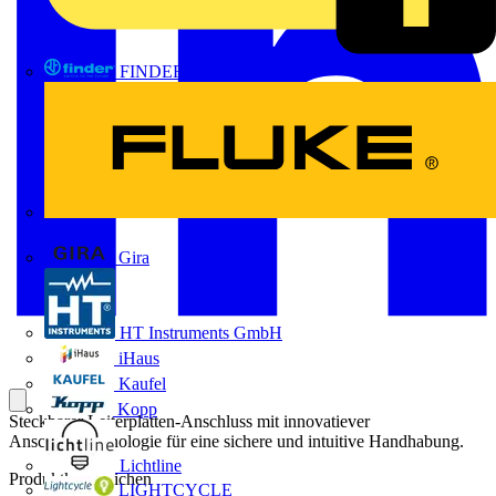
FINDER
FLUKE
Gira
HT Instruments GmbH
iHaus
Kaufel
Kopp
Steckbarer Leiterplatten-Anschluss mit innovatiever
Anschlusstechnologie für eine sichere und intuitive Handhabung.
Lichtline
Produktkennzeichen
LIGHTCYCLE