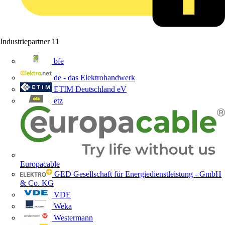
Industriepartner
11
bfe
de - das Elektrohandwerk
ETIM Deutschland eV
etz
Europacable
GED Gesellschaft für Energiedienstleistung - GmbH
& Co. KG
VDE
Weka
Westermann