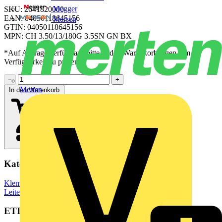
Megger
SKU: 2641820000
EAN: 04050118645156
Mersen
GTIN: 04050118645156
MPN: CH 3.50/13/180G 3.5SN GN BX
*Auf Anfrage verfügbar - bitte in den Warenkorb legen, um
Verfügbarkeit zu prüfen
−
+
Merten
In den Warenkorb
Kategorien
Klemmen, Steckverbinder & Verbindungselemente
Leiterplattensteckverbinder
ETIM Group