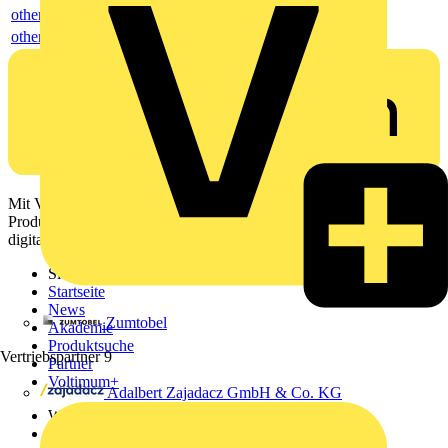
others
others
Mit Voltimum erhalten Elektrofachkräfte Zugang zu Branchennews,
Produktinformationen, Schulungen und Tools – alles auf einer
digitalen Plattform und Community.
Sitemap
Startseite
News
Zumtobel
Akademie
Produktsuche
Vertriebspartner
9
Partner
Voltimum+
Adalbert Zajadacz GmbH & Co. KG
Weitere Links
Über uns