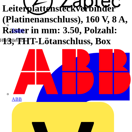
Leiterplattensteckverbinder
(Platinenanschluss), 160 V, 8 A,
Raster in mm: 3.50, Polzahl:
Zaptec
13, THT-Lötanschluss, Box
Hersteller
35
ABB