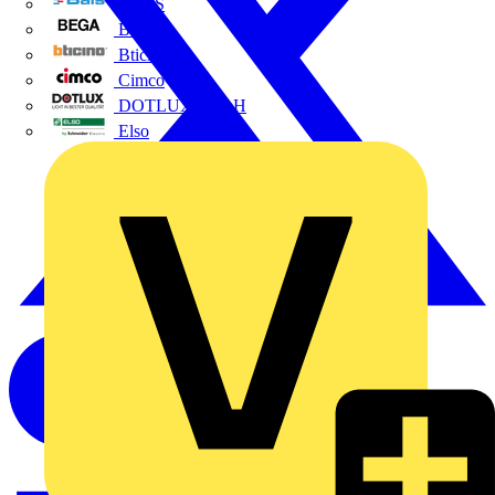
BALS
Bega
Bticino
Cimco
DOTLUX GmbH
Elso