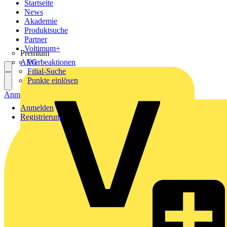
Startseite
News
Akademie
Produktsuche
Partner
Voltimum+
Premium
AEG
Werbeaktionen
Filial-Suche
Punkte einlösen
Anmelden
Registrierung
Anmelden
Registrierung