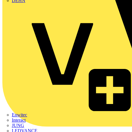
DEHN
Enwitec
Interact
JUNG
LEDVANCE