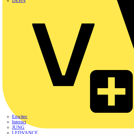
DEHN
Enwitec
Interact
JUNG
LEDVANCE