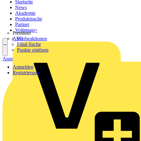
Startseite
News
Akademie
Produktsuche
Partner
Voltimum+
Premium
AEG
Werbeaktionen
Filial-Suche
Punkte einlösen
Anmelden
Registrierung
Anmelden
Registrierung