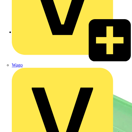
Zurück zu Produkte
Wago