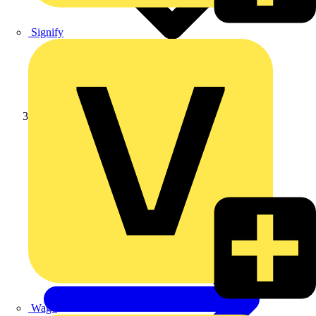
Signify
Weidmüller
Wago