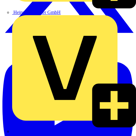
Heinrich Häusler GmbH
Hillmann & Ploog GmbH & Co. KG