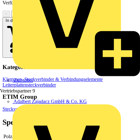
Verfügbarkeit zu prüfen
−
+
In den Warenkorb
Kategorien
Klemmen, Steckverbinder & Verbindungselemente
Zumtobel
Leiterplattensteckverbinder
Vertriebspartner
9
ETIM Group
Adalbert Zajadacz GmbH & Co. KG
Steckverbinder
Spezifikationen
Polzahl
18