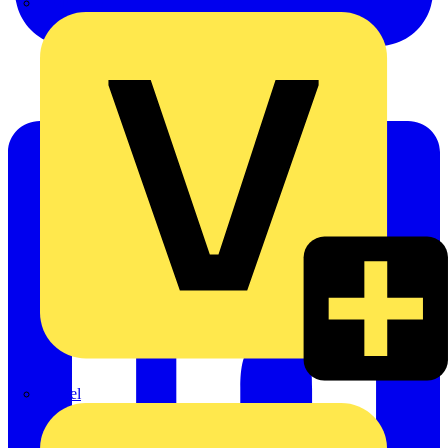
Oskar Böttcher GmbH & Co. KG
Rexel