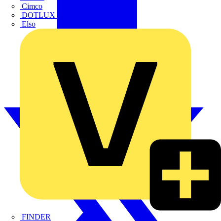
Cimco
DOTLUX GmbH
Elso
FINDER