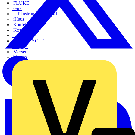
FLUKE
Gira
HT Instruments GmbH
iHaus
Kaufel
Kopp
Lichtline
LIGHTCYCLE
Megger
Mersen
Merten