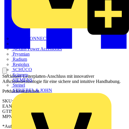
METZ CONNECT
Nexans
Nexans Power Accessories
Prysmian
Radium
Regiolux
SCHÜCO
Scireum
Steckbarer Leiterplatten-Anschluss mit innovativer
SIEMENS
Anschlusstechnologie für eine sichere und intuitive Handhabung.
Steinel
STRIEBEL & JOHN
Produktkennzeichen
SKU: 2644190000
EAN: 04050118642780
GTIN: 04050118642780
MPN: CPS 5.00/18/180 SN GN BX
*Auf Anfrage verfügbar - bitte in den Warenkorb legen, um