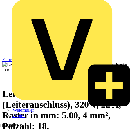
Zurück zu Produkte
Leiterplattensteckverbinder
(Leiteranschluss), 320 V, 22 A,
Weidmüller
Raster in mm: 5.00, 4 mm²,
Zaptec
Polzahl: 18,
Hersteller
35