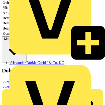
Gehäusefarbe
grün
Mit Schutzleiter
-
Art der Verbindung
flexibler Leiterplattenverbinder
Bemessungsspannung
320
Bemessungsstrom In
-
Betriebstemperatur
-40 - 105
Kontaktausführung
Buchse
Mehr anzeigen
Alexander Bürkle GmbH & Co. KG
Dokumente
others
others