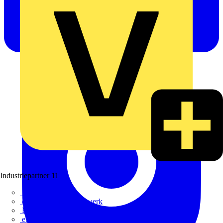
Industriepartner
11
bfe
de - das Elektrohandwerk
ETIM Deutschland eV
etz