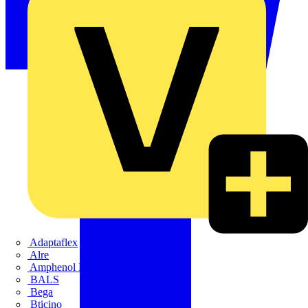
Adaptaflex
Alre
Amphenol FTG
BALS
Bega
Bticino