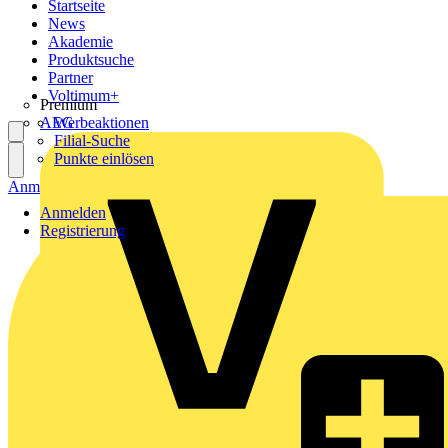
Startseite
News
Akademie
Produktsuche
Partner
Voltimum+
Premium
AEG
Werbeaktionen
Filial-Suche
Punkte einlösen
Anmelden
Registrierung
Anmelden
Registrierung