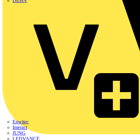
DEHN
Enwitec
Interact
JUNG
LEDVANCE