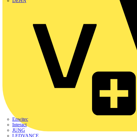
DEHN
Enwitec
Interact
JUNG
LEDVANCE