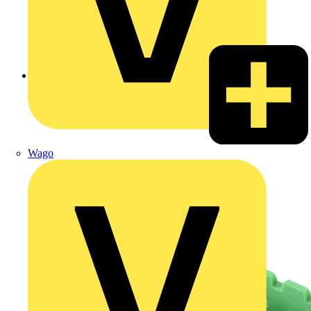
Zurück zu Produkte
Wago