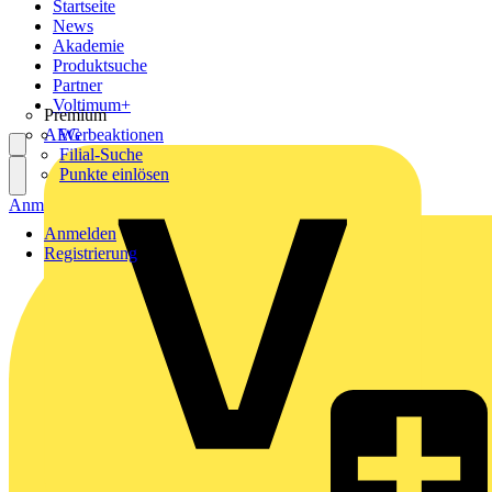
Startseite
News
Akademie
Produktsuche
Partner
Voltimum+
Premium
AEG
Werbeaktionen
Filial-Suche
Punkte einlösen
Anmelden
Registrierung
Anmelden
Registrierung