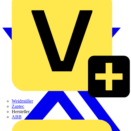
Weidmüller
Zaptec
Hersteller
ABB