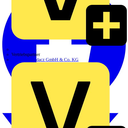
Zumtobel
Vertriebspartner
Adalbert Zajadacz GmbH & Co. KG