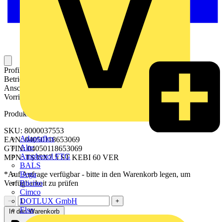
Profilschiene aus Metall für die Aufnahme elektrischer
Betriebsmittel. Die Tragschiene wird in ein Gehäuse, einen
Anschlusskasten, einen Schaltschrank oder eine ähnliche
Vorrichtung montiert.
Produktkennzeichen
SKU: 8000037553
Adaptaflex
EAN: 04050118653069
Alre
GTIN: 04050118653069
Amphenol FTG
MPN: TS35X7.5 ST KEBI 60 VER
BALS
Bega
*Auf Anfrage verfügbar - bitte in den Warenkorb legen, um
Bticino
Verfügbarkeit zu prüfen
Cimco
DOTLUX GmbH
−
+
Elso
In den Warenkorb