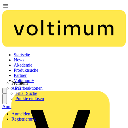
Startseite
News
Akademie
Produktsuche
Partner
Voltimum+
Premium
AEG
Werbeaktionen
Filial-Suche
Punkte einlösen
Anmelden
Registrierung
Anmelden
Registrierung