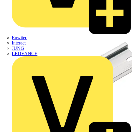
Enwitec
Interact
JUNG
LEDVANCE