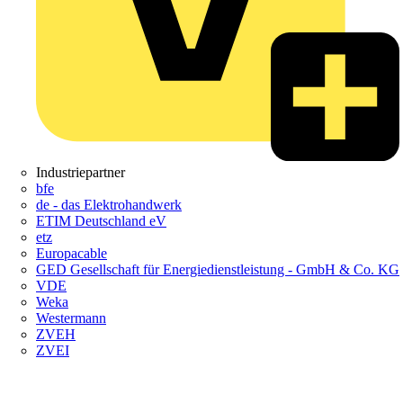
Industriepartner
bfe
de - das Elektrohandwerk
ETIM Deutschland eV
etz
Europacable
GED Gesellschaft für Energiedienstleistung - GmbH & Co. KG
VDE
Weka
Westermann
ZVEH
ZVEI