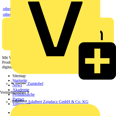
others
others
Mit Voltimum erhalten Elektrofachkräfte Zugang zu Branchennews,
Produktinformationen, Schulungen und Tools – alles auf einer
digitalen Plattform und Community.
Sitemap
Startseite
Zumtobel
News
Akademie
Vertriebspartner
9
Produktsuche
Partner
Adalbert Zajadacz GmbH & Co. KG
Voltimum+
Weitere Links