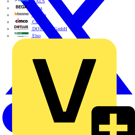
BALS
Bega
Bticino
Cimco
DOTLUX GmbH
Elso