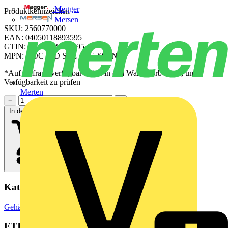
Megger
Produktkennzeichen
Mersen
SKU: 2560770000
EAN: 04050118893595
GTIN: 04050118893595
MPN: HDC 40D SBU 1PG29G N
*Auf Anfrage verfügbar - bitte in den Warenkorb legen, um
Verfügbarkeit zu prüfen
Merten
−
+
In den Warenkorb
Kategorien
Gehäuse & Schaltschränke
Wetterfeste Gehäuse
ETIM Group