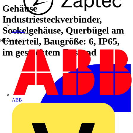
Gehäuse
Industriesteckverbinder,
Sockelgehäuse, Querbügel am
Zaptec
Unterteil, Baugröße: 6, IP65,
Hersteller
35
im gestecktem Zustand
ABB