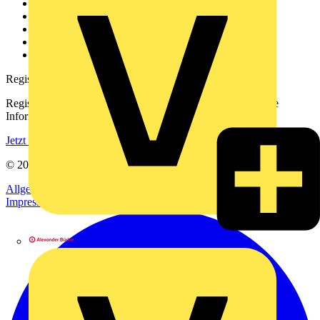
Über uns
Kontakt
Downloadbereich (PDFs)
Häufig gestellte Fragen
voltimum.com
Registrierung
Registrieren Sie sich kostenlos und erhalten Sie stets aktuelle
Informationen aus der Elektroindustrie.
Jetzt registrieren
© 2002-
2026
Voltimum
Allgemeine Geschäftsbedingungen
Datenschutzerklärung
Impressum
Alexander Bürkle GmbH & Co. KG