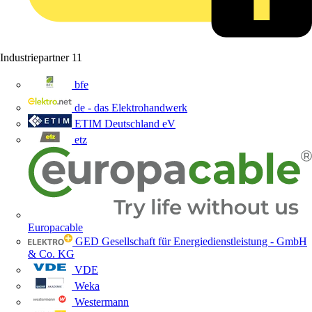
Industriepartner
11
bfe
de - das Elektrohandwerk
ETIM Deutschland eV
etz
Europacable
GED Gesellschaft für Energiedienstleistung - GmbH
& Co. KG
VDE
Weka
Westermann