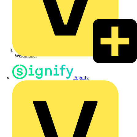
Weidmüller
Signify