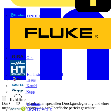
FINDER
FLUKE
Gira
HT Instruments GmbH
iHaus
Kaufel
Kopp
Das Gehäuse ist dank einer speziellen Druckgusslegierung und einer
Lichtline
mehrstufigen Versiegelung der Oberfläche perfekt geschützt.
LIGHTCYCLE