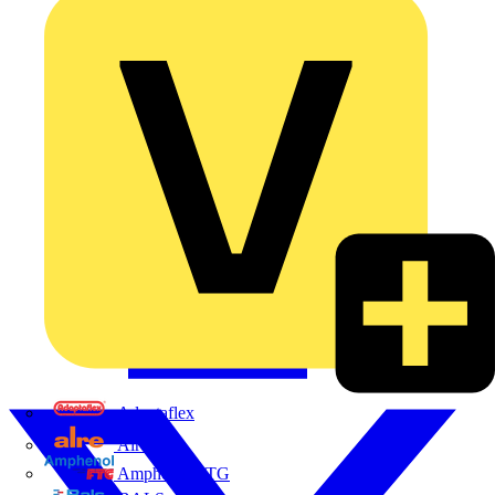
Adaptaflex
Alre
Amphenol FTG