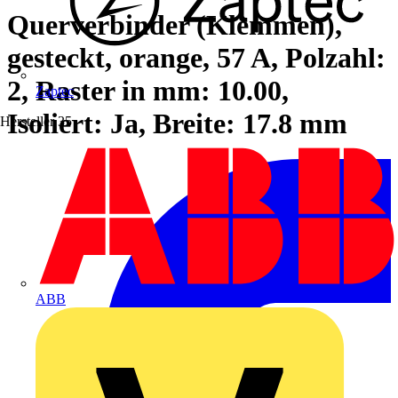
Querverbinder (Klemmen),
gesteckt, orange, 57 A, Polzahl:
2, Raster in mm: 10.00,
Zaptec
Isoliert: Ja, Breite: 17.8 mm
Hersteller
35
ABB