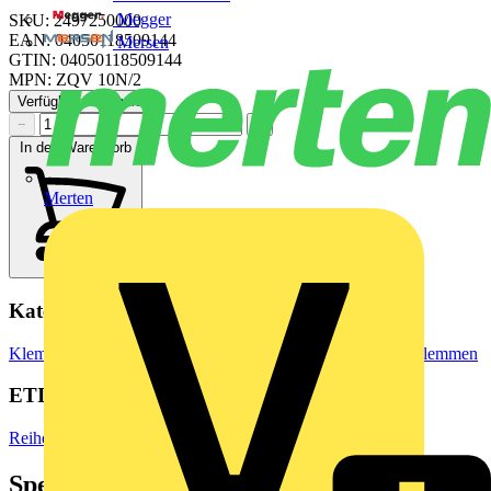
Megger
SKU: 2497250000
EAN: 04050118509144
Mersen
GTIN: 04050118509144
MPN: ZQV 10N/2
Verfügbar: 1 Händler
−
+
In den Warenkorb
Merten
Kategorien
Klemmen, Steckverbinder & Verbindungselemente
Reihenklemmen
ETIM Group
Reihenklemmen
Spezifikationen