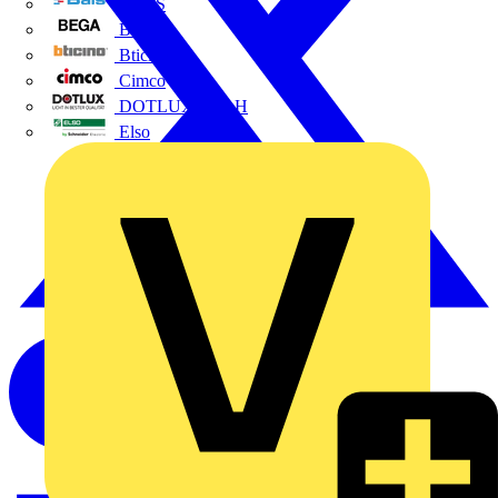
BALS
Bega
Bticino
Cimco
DOTLUX GmbH
Elso