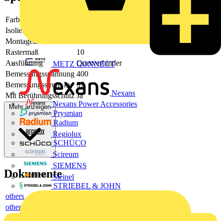
Farbe
orange
Isoliert
Ja
Montageart
steckbar
Rastermaß
10
Ausführung
Querverbinder
METZ CONNECT
Bemessungsspannung
400
Bemessungsstrom In
57
Nexans
Mit Berührungsschutz
Ja
Nexans Power Accessories
Mehr anzeigen
Prysmian
Radium
Regiolux
SCHÜCO
Scireum
SIEMENS
Dokumente
Steinel
STRIEBEL & JOHN
others
others