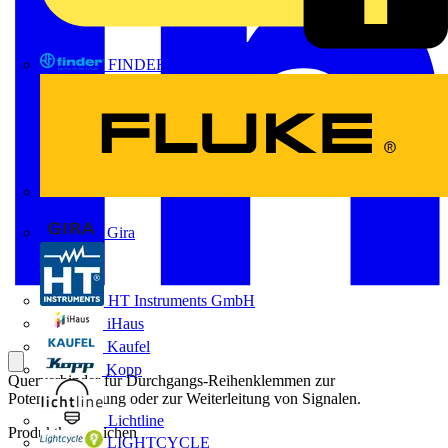
FINDER
FLUKE
Gira
HT Instruments GmbH
iHaus
Kaufel
Kopp
Querverbinder für Durchgangs-Reihenklemmen zur
Potentialverteilung oder zur Weiterleitung von Signalen.
Lichtline
Produktkennzeichen
LIGHTCYCLE