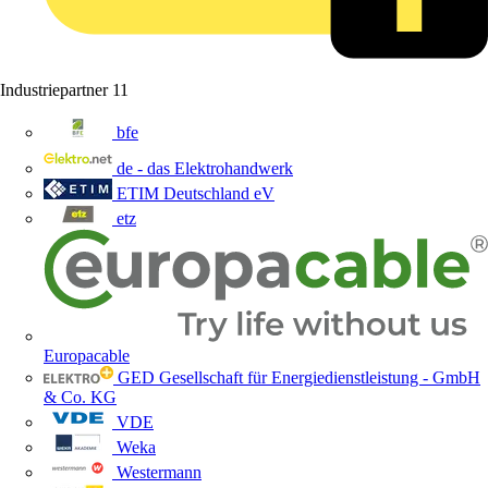
Industriepartner
11
bfe
de - das Elektrohandwerk
ETIM Deutschland eV
etz
Europacable
GED Gesellschaft für Energiedienstleistung - GmbH
& Co. KG
VDE
Weka
Westermann