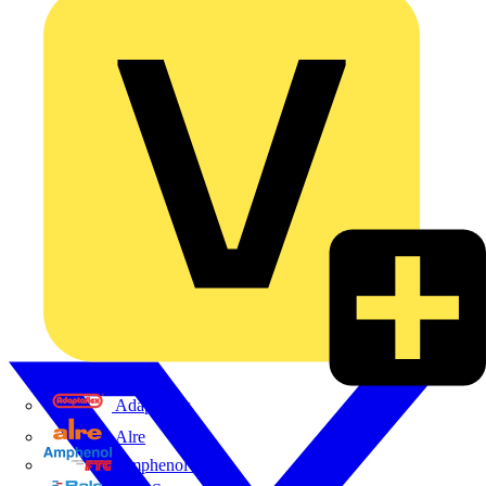
Adaptaflex
Alre
Amphenol FTG