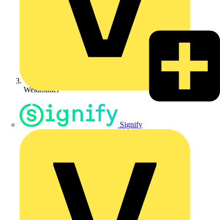
Weidmüller
Signify