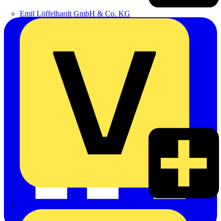
Emil Löffelhardt GmbH & Co. KG
Hardy Schmitz