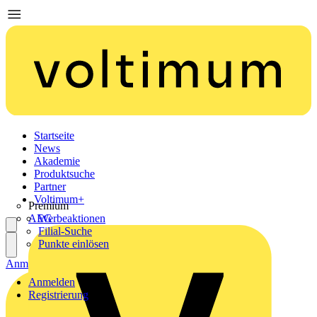
Startseite
News
Akademie
Produktsuche
Partner
Voltimum+
Premium
AEG
Werbeaktionen
Filial-Suche
Punkte einlösen
Anmelden
Registrierung
Anmelden
Registrierung