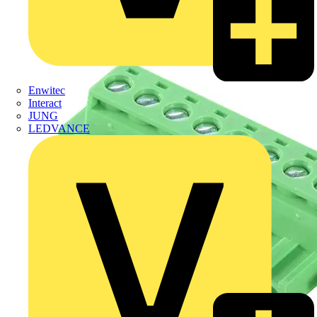
Enwitec
Interact
JUNG
LEDVANCE