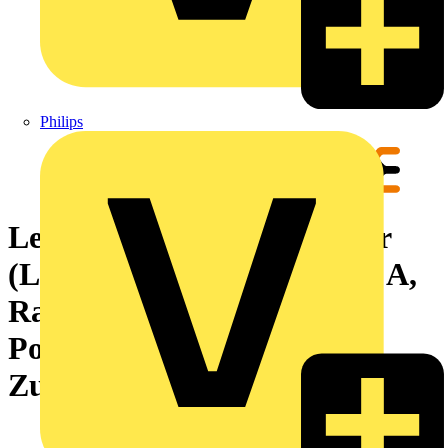
Philips
Leiterplattensteckverbinder
(Leiteranschluss), 320 V, 22 A,
Raster in mm: 5.08, 4 mm²,
Polzahl: 11,
Zugbügelanschluss, Box