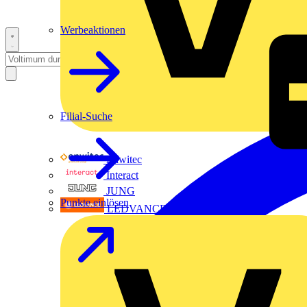
Werbeaktionen
Filial-Suche
Enwitec
Interact
JUNG
Punkte einlösen
LEDVANCE