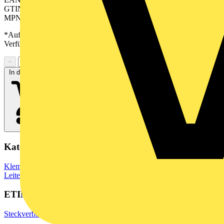
GTIN: 04050118540222
MPN: SV-SMT 7.62HP/05/90MSF3 SC/6 2.6SN BX
*Auf Anfrage verfügbar - bitte in den Warenkorb legen, um
Verfügbarkeit zu prüfen
−
+
In den Warenkorb
Kategorien
Klemmen, Steckverbinder & Verbindungselemente
Leiterplattensteckverbinder
ETIM Group
Steckverbinder