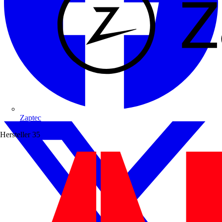
Zaptec
Hersteller
35