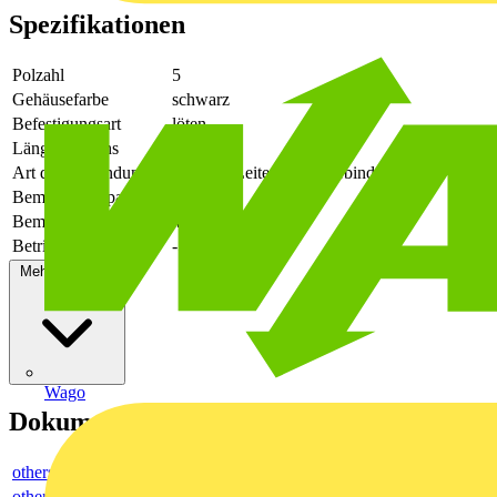
Spezifikationen
Polzahl
5
Gehäusefarbe
schwarz
Befestigungsart
löten
Länge des Pins
2.6
Art der Verbindung
flexibler Leiterplattenverbinder
Bemessungsspannung
630
Bemessungsstrom In
41
Betriebstemperatur
-50 - 130
Mehr anzeigen
Wago
Dokumente
others
others