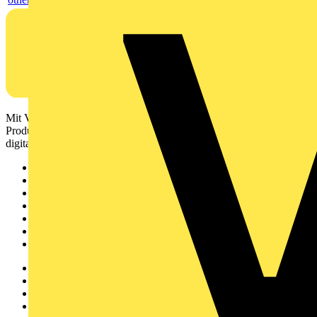
Mit Voltimum erhalten Elektrofachkräfte Zugang zu Branchennews,
Produktinformationen, Schulungen und Tools – alles auf einer
digitalen Plattform und Community.
Sitemap
Startseite
News
Akademie
Produktsuche
Partner
Voltimum+
Weitere Links
Über uns
Kontakt
Downloadbereich (PDFs)