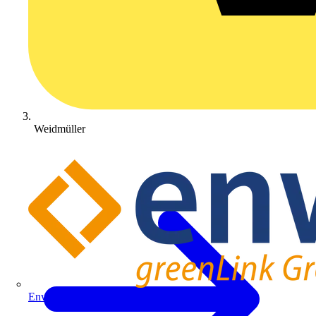
Weidmüller
Enwitec