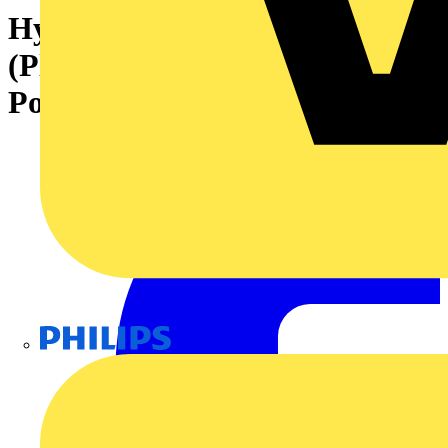
Hybridsteckverbinder
(Platinenanschluss), 7.62 mm,
Polzahl: 5, Abgangswinkel: 90°
Philips