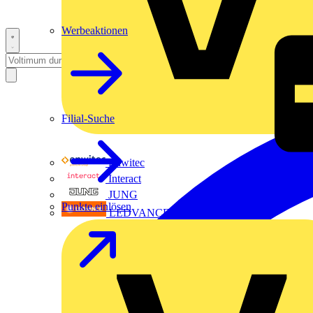
Werbeaktionen
Filial-Suche
Enwitec
Interact
JUNG
Punkte einlösen
LEDVANCE