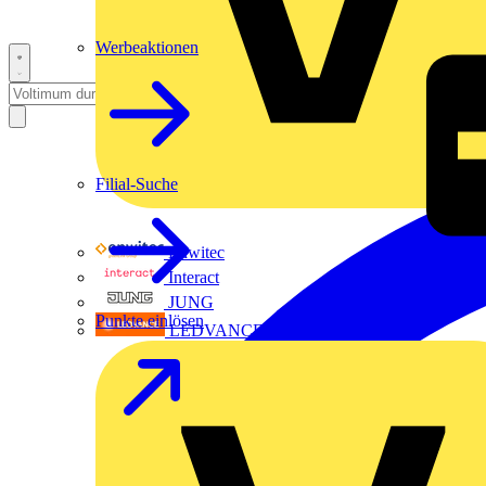
Werbeaktionen
Filial-Suche
Enwitec
Interact
JUNG
Punkte einlösen
LEDVANCE