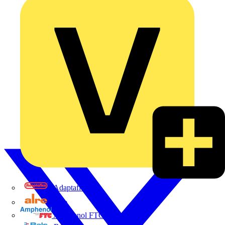
Adaptaflex
Alre
Amphenol FTG