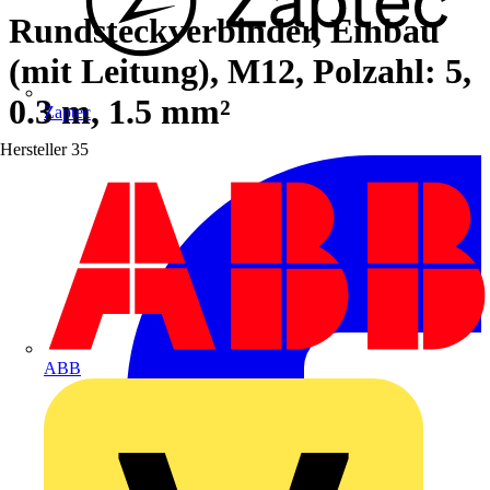
Rundsteckverbinder, Einbau
(mit Leitung), M12, Polzahl: 5,
0.3 m, 1.5 mm²
Zaptec
Hersteller
35
ABB