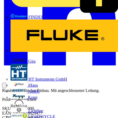
FINDER
FLUKE
Gira
HT Instruments GmbH
iHaus
Rundstecker für den Einbau. Mit angeschlossener Leitung.
Kaufel
Kopp
Produktkennzeichen
SKU: 2625950000
Lichtline
EAN: 04050118629477
LIGHTCYCLE
GTIN: 04050118629477