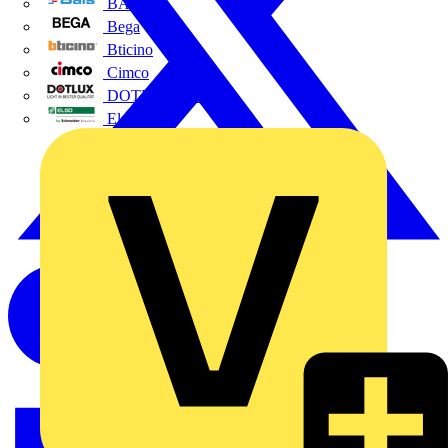
BALS
Bega
Bticino
Cimco
DOTLUX GmbH
Elso