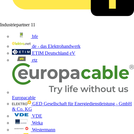
Industriepartner
11
bfe
de - das Elektrohandwerk
ETIM Deutschland eV
etz
Europacable
GED Gesellschaft für Energiedienstleistung - GmbH
& Co. KG
VDE
Weka
Westermann