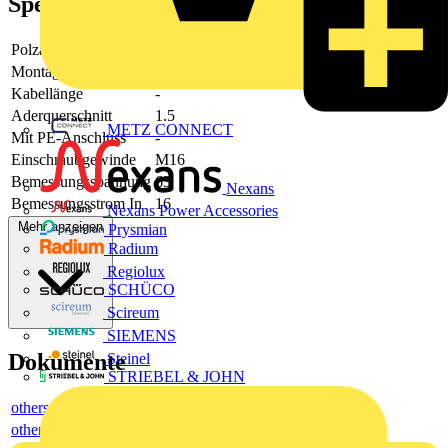
Spezifikationen
Polzahl
5
Montageart
Hinterwandmontage
Kabellänge
-
Aderquerschnitt
1.5
METZ CONNECT
Mit PE-Anschluss
-
Einschraubgewinde
M16
Bemessungsspannung
63
Nexans
Bemessungsstrom In
16
Nexans Power Accessories
Mehr anzeigen
Prysmian
Radium
Regiolux
SCHÜCO
Scireum
SIEMENS
Dokumente
Steinel
STRIEBEL & JOHN
others
others