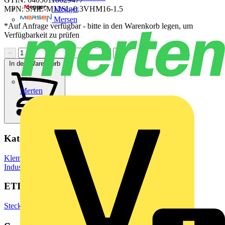
Megger
MPN: SAIE-M12SL-0.3VHM16-1.5
Mersen
*Auf Anfrage verfügbar - bitte in den Warenkorb legen, um
Verfügbarkeit zu prüfen
−
+
In den Warenkorb
Merten
Kategorien
Klemmen, Steckverbinder & Verbindungselemente
Industriesteckverbinder
ETIM Group
Steckverbinder