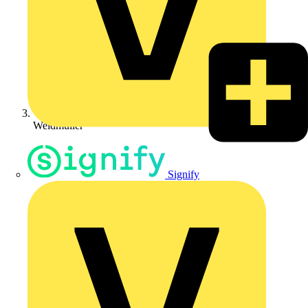
Weidmüller
Signify