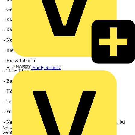
- Gewicht mit Verpackung: 0,89 kg
- Klappe: integriert
- Klappenart: elektrisch
- Nennweite: 100 mm
- Breite: 159 mm
- Höhe: 159 mm
Hardy Schmitz
- Tiefe: 130 mm
- Breite mit Verpackung: 165 mm
- Höhe mit Verpackung: 165 mm
- Tiefe mit Verpackung: 145 mm
- Fördermitteltemperatur bei IMax: 40 °C
- Nachlaufzeit: 8 min / 17 min / 25 min / Nachlaufzeit 0 min. bei
Verwendung eines optionalen Schalters (z.B. Lichtschalter)
verfügbar