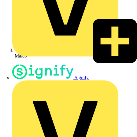
Maico
Signify