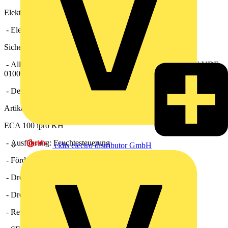
Elektrischer Anschluss
- Elektrischer Anschluss Unterputz.
Sicherheitshinweise
- Alle ECA 100 ipro-Geräte im Schutzbereich 1 gemäß DIN VDE
0100-701 einsetzbar.
- Details siehe Planungshinweise.
Artikel:
ECA 100 ipro KH
- Ausführung: Feuchtesteuerung
eldis electro distributor GmbH
- Fördervolumen: 78 m3/h / 92 m3/h
- Drehzahl: 2100 1/min / 2500 1/min
- Drehzahlsteuerbar: nein
- Reversierbarkeit: nein