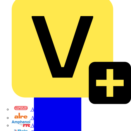
Adaptaflex
Alre
Amphenol FTG