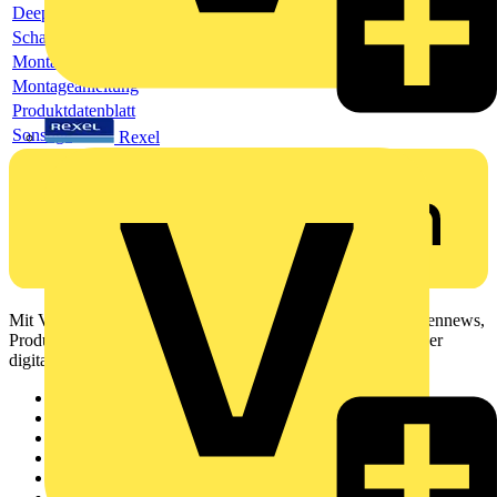
Deeplink Produktseite
Schaltbild
Montageanleitung
Montageanleitung
Produktdatenblatt
Sonstige
Rexel
Mit Voltimum erhalten Elektrofachkräfte Zugang zu Branchennews,
Produktinformationen, Schulungen und Tools – alles auf einer
digitalen Plattform und Community.
Sitemap
Startseite
News
Akademie
Produktsuche