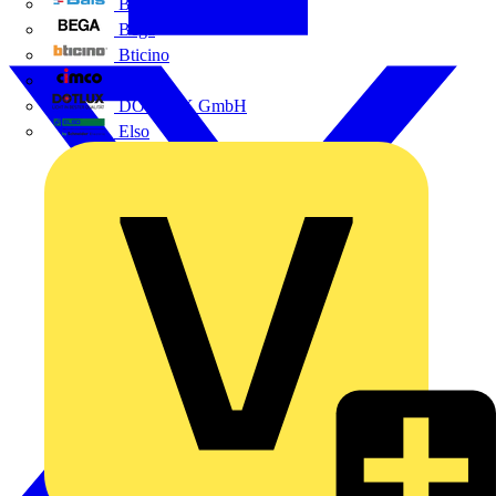
BALS
Bega
Bticino
Cimco
DOTLUX GmbH
Elso