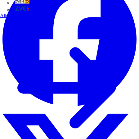
ZVEH
ZVEI
Alle Partner