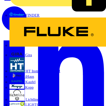
FINDER
FLUKE
Gira
HT Instruments GmbH
iHaus
Kaufel
Kopp
Lichtline
LIGHTCYCLE