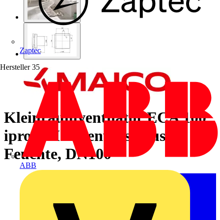
Zaptec
Hersteller
35
Kleinraumventilator ECA 100
ipro KH Innenverschluss,
Feuchte, DN100
ABB