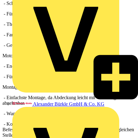
- Schutzklasse II.
- Für Dauerbetrieb geeignet.
- Thermischer Überlastungsschutz.
- Farbe verkehrsweiß ähnlich RAL 9016.
- Gehäuse aus schlagfestem Kunststoff.
Motor
- Energiesparender, robuster Motor mit Kugellager, wartungsfrei.
- Für Dauerbetrieb geeignet.
Montagehinweise
- Einfachste Montage, da Abdeckung leicht mit Werkzeug
abnehmbar.
Alexander Bürkle GmbH & Co. KG
- Wand- und Deckenmontage möglich.
- Kompatibel zu ECA Vorgängermodellen DN 100, da
Befestigungslöcher und Kabeleinführung Unterputz an der gleichen
Stelle.