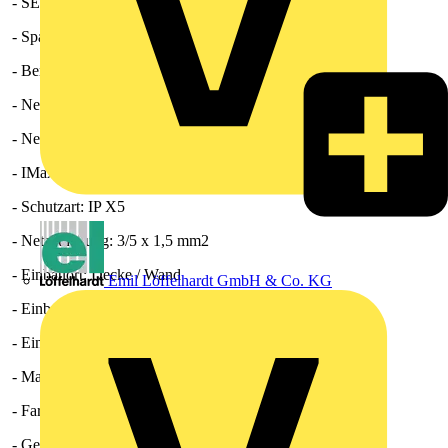
- SEC average: -22,55 kWh/(m2*a)
- Spannungsart: Wechselstrom
- Bemessungsspannung: 230 V
- Netzfrequenz: 50 Hz
- Nennleistung: 10 W / 13 W
- IMax: 0,08 A
- Schutzart: IP X5
- Netzzuleitung: 3/5 x 1,5 mm2
- Einbauort: Decke / Wand
Emil Löffelhardt GmbH & Co. KG
- Einbauart: Aufputz
- Einbaulage: beliebig
- Material: Kunststoff
- Farbe: verkehrsweiß, ähnlich RAL 9016
- Gewicht: 0,74 kg