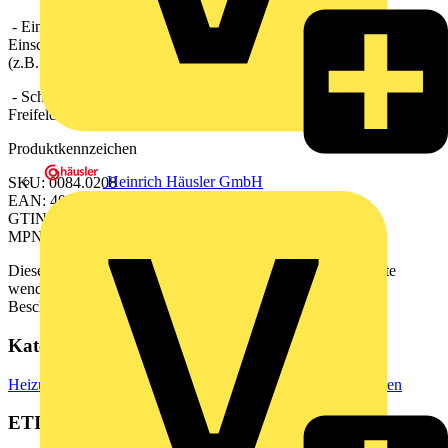
- Einschaltverzögerung: 0 s / 50 s / 90 s / 120 s /
Einschaltverzögerung bei Verwendung eines optionalen Schalters
(z.B. Lichtschalter) verfügbar
- Schalldruckpegel: 27 dB(A) / 32 dB(A) / Abstand 3 m,
Freifeldbedingungen
Produktkennzeichen
Heinrich Häusler GmbH
SKU: 0084.0208
EAN: 4012799842088
GTIN: 4012799982081
MPN: ECA 100 ipro KH
Dieses Produkt ist derzeit in keinem Geschäft verfügbar. Bitte
wenden Sie sich an den Hersteller, um Informationen zur
Beschaffung zu erhalten.
Kategorien
Heizung & Lüftung
Ventilatoren & Lüftung
Abluftventilatoren
ETIM Group