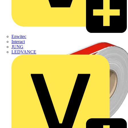
Enwitec
Interact
JUNG
LEDVANCE