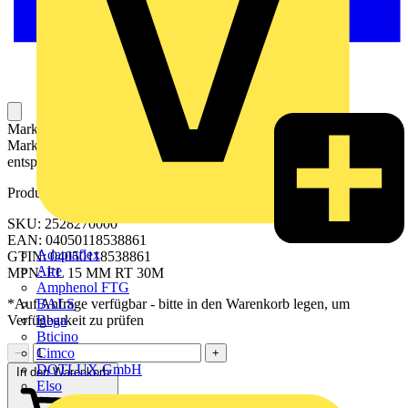
Markierer für die Kennzeichnung von Betriebsmitteln. Die
Markierer können mit einem Drucker oder Plotter und
entsprechender Software beschriftet werden.
Produktkennzeichen
SKU: 2528270000
EAN: 04050118538861
Adaptaflex
GTIN: 04050118538861
Alre
MPN: EL 15 MM RT 30M
Amphenol FTG
BALS
*Auf Anfrage verfügbar - bitte in den Warenkorb legen, um
Bega
Verfügbarkeit zu prüfen
Bticino
Cimco
−
+
DOTLUX GmbH
In den Warenkorb
Elso