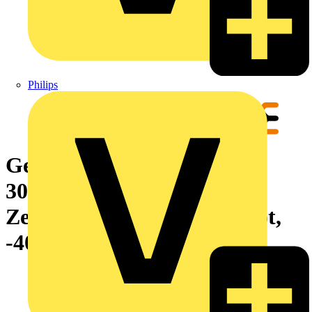
Philips
Gerätemarkierung, Länge:
30000 mm, Aufgedruckte
Zeichen: ohne, Polyester, rot,
-40...120 °C