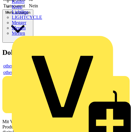
Kaufel
Transparent
Nein
Kopp
Lichtline
Mehr anzeigen
LIGHTCYCLE
Megger
Mersen
Merten
Dokumente
others
others
Mit Voltimum erhalten Elektrofachkräfte Zugang zu Branchennews,
Produktinformationen, Schulungen und Tools – alles auf einer