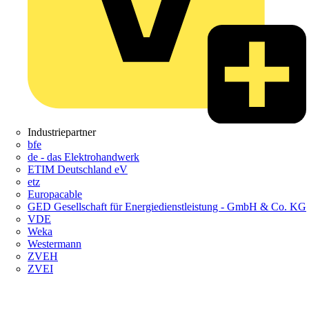
Industriepartner
bfe
de - das Elektrohandwerk
ETIM Deutschland eV
etz
Europacable
GED Gesellschaft für Energiedienstleistung - GmbH & Co. KG
VDE
Weka
Westermann
ZVEH
ZVEI