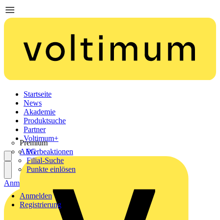
Startseite
News
Akademie
Produktsuche
Partner
Voltimum+
Premium
AEG
Werbeaktionen
Filial-Suche
Punkte einlösen
Anmelden
Registrierung
Anmelden
Registrierung