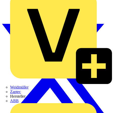
Weidmüller
Zaptec
Hersteller
ABB