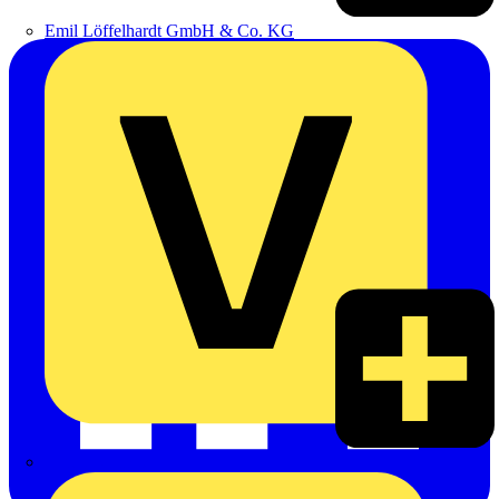
Emil Löffelhardt GmbH & Co. KG
Hardy Schmitz