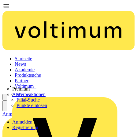
Startseite
News
Akademie
Produktsuche
Partner
Voltimum+
Premium
AEG
Werbeaktionen
Filial-Suche
Punkte einlösen
Anmelden
Registrierung
Anmelden
Registrierung