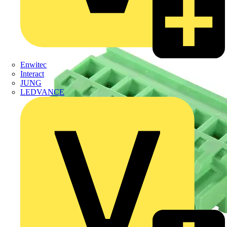
Enwitec
Interact
JUNG
LEDVANCE