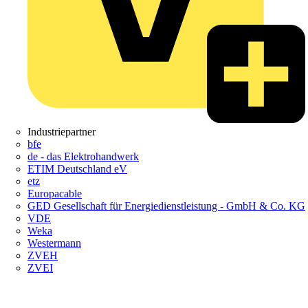
Industriepartner
bfe
de - das Elektrohandwerk
ETIM Deutschland eV
etz
Europacable
GED Gesellschaft für Energiedienstleistung - GmbH & Co. KG
VDE
Weka
Westermann
ZVEH
ZVEI