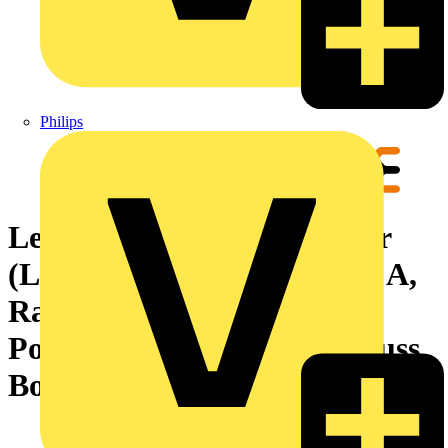
Philips
Leiterplattensteckverbinder
(Leiteranschluss), 320 V, 22 A,
Raster in mm: 5.08, 4 mm²,
Polzahl: 3, Zugbügelanschluss,
Box