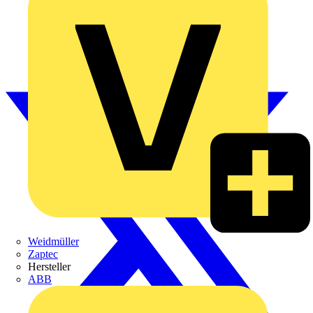
Weidmüller
Zaptec
Hersteller
ABB