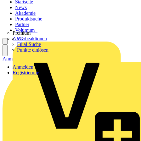
Startseite
News
Akademie
Produktsuche
Partner
Voltimum+
Premium
AEG
Werbeaktionen
Filial-Suche
Punkte einlösen
Anmelden
Registrierung
Anmelden
Registrierung