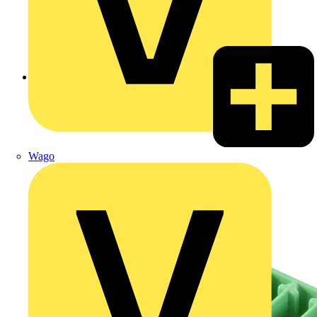
Zurück zu Produkte
Wago