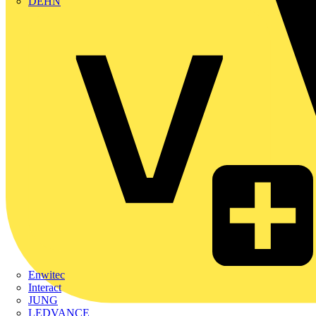
DEHN
Enwitec
Interact
JUNG
LEDVANCE