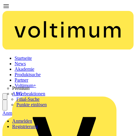
Startseite
News
Akademie
Produktsuche
Partner
Voltimum+
Premium
AEG
Werbeaktionen
Filial-Suche
Punkte einlösen
Anmelden
Registrierung
Anmelden
Registrierung