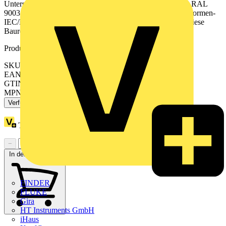
Unterspannungsauslöser, Überspannungsauslöser. Farbton RAL
9003. Der iC60N Leitungsschutzschalter erfüllt folgende Normen-
IEC/EN 60898-1 und IEC/EN 60947-2. Des Weiteren ist diese
Baureihe VDE zertifiziert!.
Produktkennzeichen
SKU: A9F03106
EAN: 3606480439667
GTIN: 3606480439667
MPN: A9F03106
Verfügbar: 4 Händler
Treuepunkte:
4
−
+
In den Warenkorb
FINDER
FLUKE
Gira
HT Instruments GmbH
iHaus