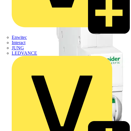
Enwitec
Interact
JUNG
LEDVANCE