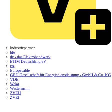
Industriepartner
bfe
de - das Elektrohandwerk
ETIM Deutschland eV
etz
Europacable
GED Gesellschaft für Energiedienstleistung - GmbH & Co. KG
VDE
Weka
Westermann
ZVEH
ZVEI