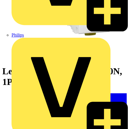
Philips
Leitungsschutzschalter iC60N,
1P, 6A, B Charakteristik