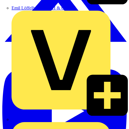
Emil Löffelhardt GmbH & Co. KG
Hardy Schmitz