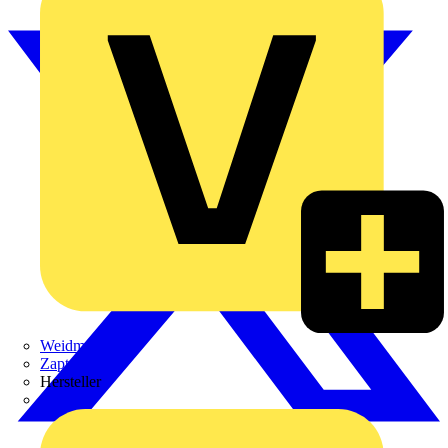
Weidmüller
Zaptec
Hersteller
ABB