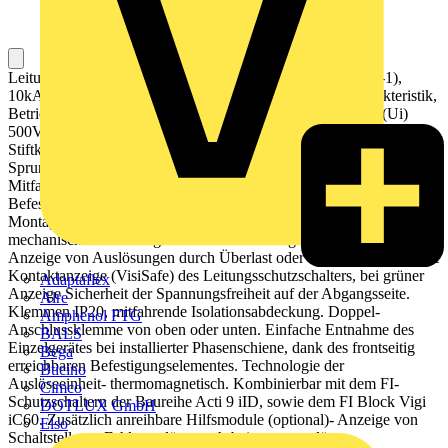
Leitungsschutzschalter Acti 9 iC60N, 6kA (IEC/EN 60898-1),
10kA (IEC/EN 60947-2). 1-polig, Nennstrom 6A, B-Charakteristik,
Betriebsspannung (Ue) 220-240V AC, Isolationsspannung (Ui)
500V AC. Doppel-Anschlussklemme für Kabel und
Stiftkammschiene an der Geräteober- und unterseite.
Sprungschaltung für verschleißarmes Schalten der Kontakte.
Mitfahrende Isolationsabdeckung. Betätigung des Hutschienen-
Befestigungselements an der Gerätefrontseite für werkzeuglose
Montage und leichte Erreichbarkeit für den Anwender. Mit
mechanischer frontseitiger Fehlermeldeanzeige (VisiTrip) zur
Anzeige von Auslösungen durch Überlast oder Kurzschluss. Sichere
Kontaktanzeige (VisiSafe) des Leitungsschutzschalters, bei grüner
Adaptaflex
Anzeige Sicherheit der Spannungsfreiheit auf der Abgangsseite.
Alre
Klemmen IP20, mitfahrende Isolationsabdeckung. Doppel-
Amphenol FTG
Anschlussklemme von oben oder unten. Einfache Entnahme des
BALS
Einzelgerätes bei installierter Phasenschiene, dank des frontseitig
Bega
erreichbaren Befestigungselementes. Technologie der
Bticino
Auslöseeinheit- thermomagnetisch. Kombinierbar mit dem FI-
Cimco
Schutzschaltern der Baureihe Acti 9 iID, sowie dem FI Block Vigi
DOTLUX GmbH
iC60. Zusätzlich anreihbare Hilfsmodule (optional)- Anzeige von
Elso
Schaltstellung, Fehlerauslösung, Arbeitsstromauslöser,