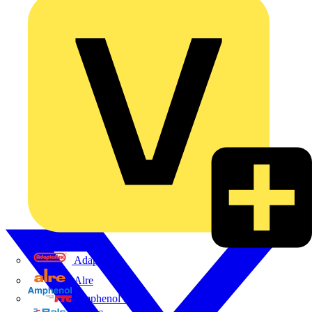
Adaptaflex
Alre
Amphenol FTG