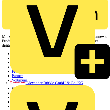
Mit Voltimum erhalten Elektrofachkräfte Zugang zu Branchennews,
Produktinformationen, Schulungen und Tools – alles auf einer
digitalen Plattform und Community.
Sitemap
Startseite
News
Akademie
Produktsuche
Partner
Voltimum+
Alexander Bürkle GmbH & Co. KG
Weitere Links
Über uns
Kontakt
Downloadbereich (PDFs)
Häufig gestellte Fragen