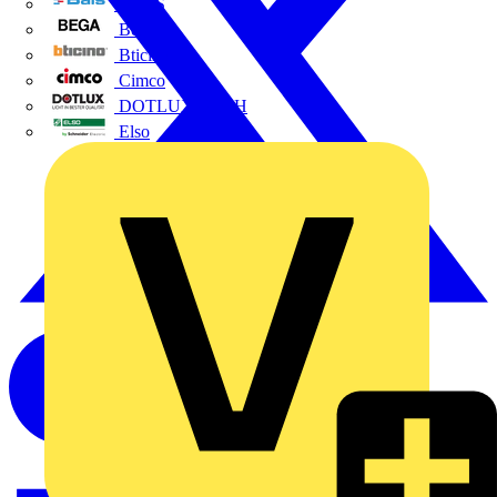
BALS
Bega
Bticino
Cimco
DOTLUX GmbH
Elso