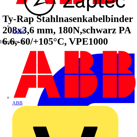
Ty-Rap Stahlnasenkabelbinder
208x3,6 mm, 180N,schwarz PA
Zaptec
6.6,-60/+105°C, VPE1000
Hersteller
35
ABB