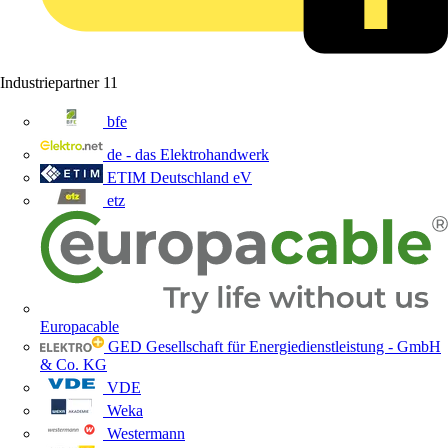
Industriepartner
11
bfe
de - das Elektrohandwerk
ETIM Deutschland eV
etz
Europacable
GED Gesellschaft für Energiedienstleistung - GmbH
& Co. KG
VDE
Weka
Westermann