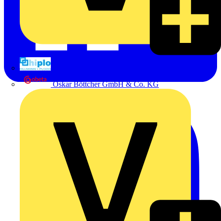
Hillmann & Ploog GmbH & Co. KG
Oskar Böttcher GmbH & Co. KG