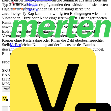
korrosionsbeständige, antimagnetische Stahlnase aus dem Edelstahl
Megger
Typ 316 im Kabelbinderkopf garantiert den stärksten und sichersten
Halt, der am Markt zu finden ist. Der leistungsstarke und
Mersen
zuverlässige Ty-Rap kann unter widrigsten Bedingungen wie unter
Vibrationen, Hitze oder Kälte eingesetzt werden. Die abgerundeten
Kanten und Konturen des Kopfes und des Binders sorgen für eine
anwenderfreundliche Handhabung und verhindern, dass die
Isolation der Kabel und Leitungen durch scharfe Kanten oder
Verzahnungen beschädigt werden. Zudem reduziert der glatte
Körper ohne Rasterzähne oder Rillen die Zahl überbeanspruchter
Stellen. Die leichte Noppung auf der Innenseite des Bandes
Merten
gewährleistet einen festen Sitz des Binders auf dem Kabelbündel.
Eine große Auswahl an Zubehör ergänzt das Sortiment.
Produktkennzeichen
SKU: 7TAG009130R0004
EAN: 5414363061984
GTIN: 5414363061984
MPN: TY242MX
Verfügbar: 3 Händler
Treuepunkte:
1
−
+