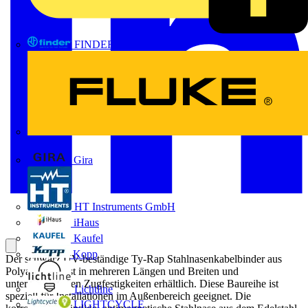
FINDER
FLUKE
Gira
HT Instruments GmbH
iHaus
Kaufel
Kopp
Der schwarz UV-beständige Ty-Rap Stahlnasenkabelbinder aus
Polyamid 6.6 ist in mehreren Längen und Breiten und
unterschiedlichen Zugfestigkeiten erhältlich. Diese Baureihe ist
Lichtline
speziell für Installationen im Außenbereich geeignet. Die
LIGHTCYCLE