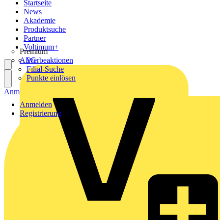
Startseite
News
Akademie
Produktsuche
Partner
Voltimum+
Premium
AEG
Werbeaktionen
Filial-Suche
Punkte einlösen
Anmelden
Registrierung
Anmelden
Registrierung