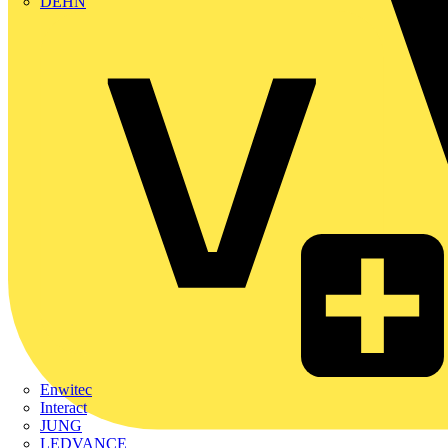
DEHN
Enwitec
Interact
JUNG
LEDVANCE