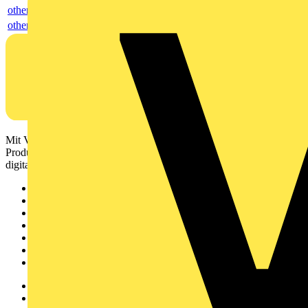
others
others
Mit Voltimum erhalten Elektrofachkräfte Zugang zu Branchennews,
Produktinformationen, Schulungen und Tools – alles auf einer
digitalen Plattform und Community.
Sitemap
Startseite
News
Akademie
Produktsuche
Partner
Voltimum+
Weitere Links
Über uns