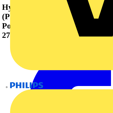
Hybridsteckverbinder
(Platinenanschluss), 7.62 mm,
Polzahl: 4, Abgangswinkel:
270°
Philips