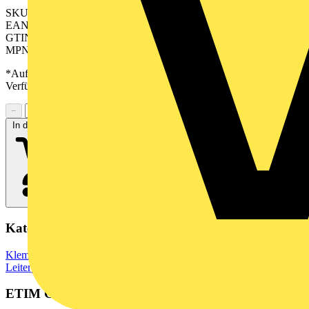
SKU: 2529320000
EAN: 04050118539394
GTIN: 04050118539394
MPN: SV-SMT 7.62HP/04/270G SC/6 2.6SN BX
*Auf Anfrage verfügbar - bitte in den Warenkorb legen, um
Verfügbarkeit zu prüfen
−
+
In den Warenkorb
Kategorien
Klemmen, Steckverbinder & Verbindungselemente
Leiterplattensteckverbinder
ETIM Group