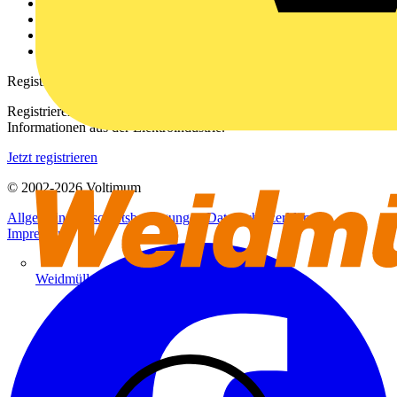
Kontakt
Downloadbereich (PDFs)
Häufig gestellte Fragen
voltimum.com
Registrierung
Registrieren Sie sich kostenlos und erhalten Sie stets aktuelle
Informationen aus der Elektroindustrie.
Jetzt registrieren
© 2002-
2026
Voltimum
Allgemeine Geschäftsbedingungen
Datenschutzerklärung
Impressum
Weidmüller