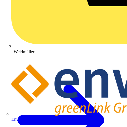
Weidmüller
Enwitec