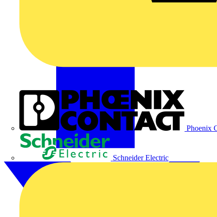
Phoenix C
Schneider Electric