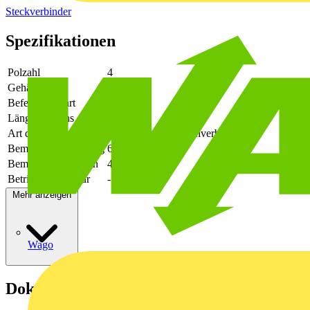
Steckverbinder
Spezifikationen
Polzahl
4
Gehäusefarbe
schwarz
Befestigungsart
löten
Länge des Pins
2.6
Art der Verbindung
flexibler Leiterplattenverbinder
Bemessungsspannung
630
Bemessungsstrom In
41
Betriebstemperatur
-50 - 130
Mehr anzeigen
Wago
Dokumente