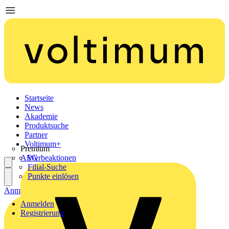
Startseite
News
Akademie
Produktsuche
Partner
Voltimum+
Premium
AEG
Werbeaktionen
Filial-Suche
Punkte einlösen
Anmelden
Registrierung
Anmelden
Registrierung