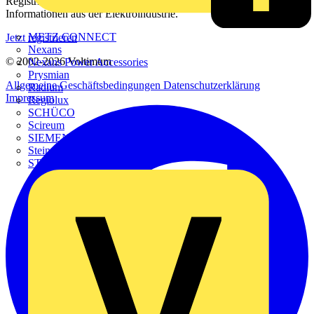
Registrieren Sie sich kostenlos und erhalten Sie stets aktuelle
Informationen aus der Elektroindustrie.
METZ CONNECT
Jetzt registrieren
Nexans
© 2002-
2026
Voltimum
Nexans Power Accessories
Prysmian
Allgemeine Geschäftsbedingungen
Datenschutzerklärung
Radium
Impressum
Regiolux
SCHÜCO
Scireum
SIEMENS
Steinel
STRIEBEL & JOHN