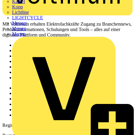
Kaufel
Kopp
Lichtline
LIGHTCYCLE
Megger
Mit Voltimum erhalten Elektrofachkräfte Zugang zu Branchennews,
Mersen
Produktinformationen, Schulungen und Tools – alles auf einer
Merten
digitalen Plattform und Community.
Sitemap
Startseite
News
Akademie
Produktsuche
Partner
Voltimum+
Weitere Links
Über uns
Kontakt
Downloadbereich (PDFs)
Häufig gestellte Fragen
voltimum.com
Registrierung