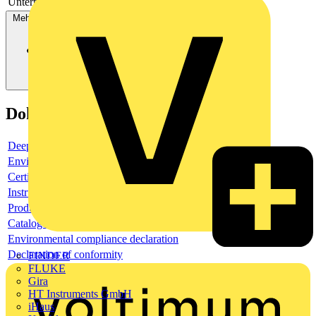
Unterputzmontage
Nein
Mehr anzeigen
Dokumente
Deeplink product page
Environmental compliance declaration
Certificate
Instruction sheet
Product data sheet
Catalogue
Environmental compliance declaration
Declaration of conformity
FINDER
FLUKE
Gira
HT Instruments GmbH
iHaus