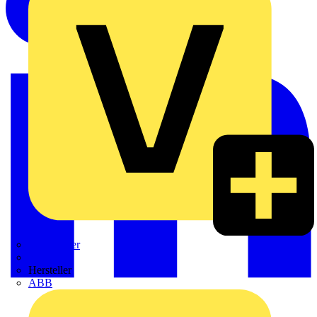
Weidmüller
Zaptec
Hersteller
ABB