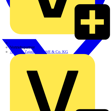
Zumtobel
Vertriebspartner
Adalbert Zajadacz GmbH & Co. KG