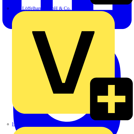
Emil Löffelhardt GmbH & Co. KG
Hardy Schmitz