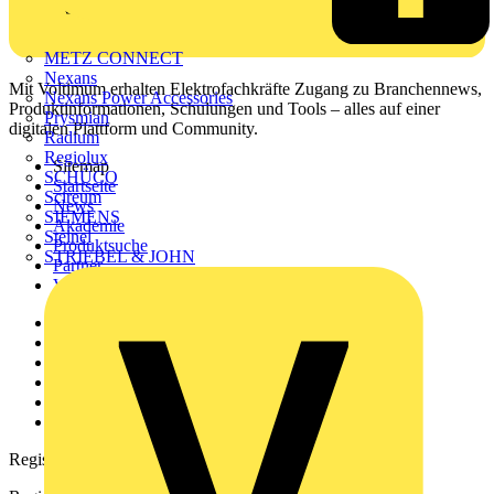
METZ CONNECT
Nexans
Mit Voltimum erhalten Elektrofachkräfte Zugang zu Branchennews,
Nexans Power Accessories
Produktinformationen, Schulungen und Tools – alles auf einer
Prysmian
digitalen Plattform und Community.
Radium
Regiolux
Sitemap
SCHÜCO
Startseite
Scireum
News
SIEMENS
Akademie
Steinel
Produktsuche
STRIEBEL & JOHN
Partner
Voltimum+
Weitere Links
Über uns
Kontakt
Downloadbereich (PDFs)
Häufig gestellte Fragen
voltimum.com
Registrierung