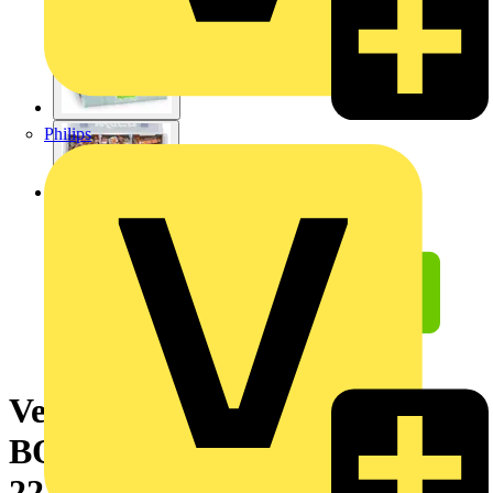
Philips
Verbindungsklemmenset,L-
BOXX® Mini,Sortiment Serien
221, 2273