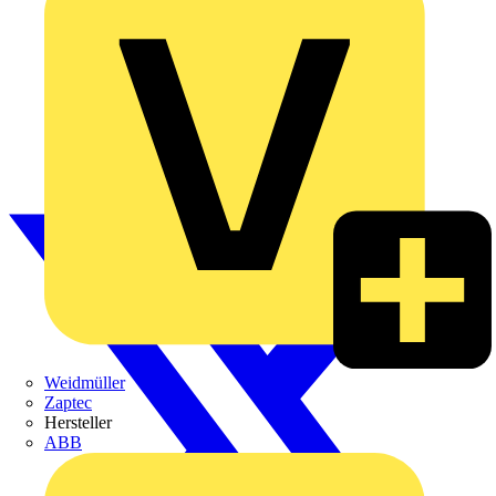
Weidmüller
Zaptec
Hersteller
ABB