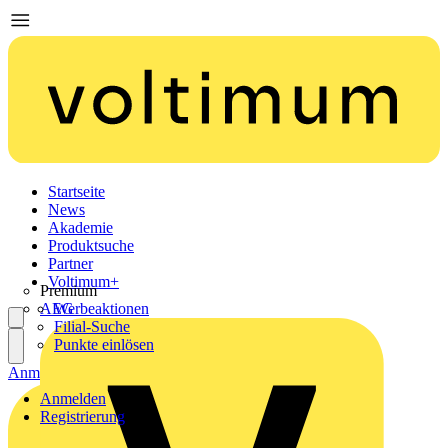
Startseite
News
Akademie
Produktsuche
Partner
Voltimum+
Premium
AEG
Werbeaktionen
Filial-Suche
Punkte einlösen
Anmelden
Registrierung
Anmelden
Registrierung