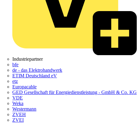
Industriepartner
bfe
de - das Elektrohandwerk
ETIM Deutschland eV
etz
Europacable
GED Gesellschaft für Energiedienstleistung - GmbH & Co. KG
VDE
Weka
Westermann
ZVEH
ZVEI