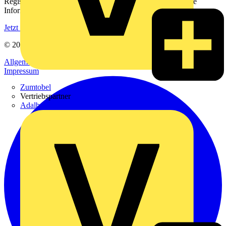
Registrieren Sie sich kostenlos und erhalten Sie stets aktuelle
Informationen aus der Elektroindustrie.
Jetzt registrieren
© 2002-
2026
Voltimum
Allgemeine Geschäftsbedingungen
Datenschutzerklärung
Impressum
Zumtobel
Vertriebspartner
Adalbert Zajadacz GmbH & Co. KG