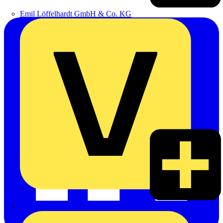
Emil Löffelhardt GmbH & Co. KG
Hardy Schmitz