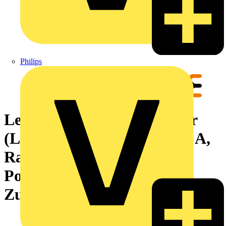
Philips
Leiterplattensteckverbinder
(Leiteranschluss), 320 V, 18 A,
Raster in mm: 5.00, 4 mm²,
Polzahl: 15,
Zugbügelanschluss, Box