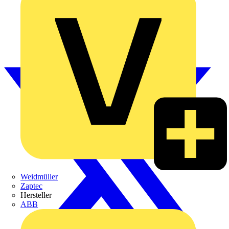
Weidmüller
Zaptec
Hersteller
ABB