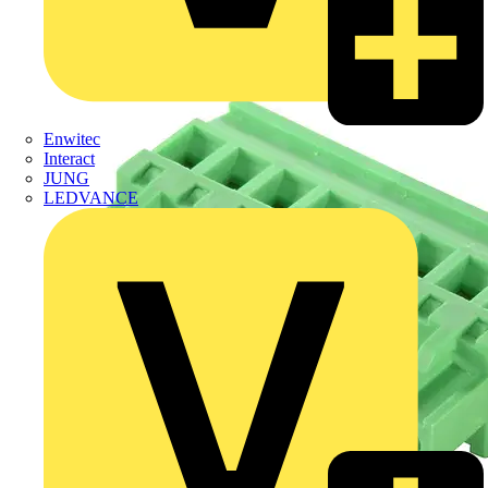
Enwitec
Interact
JUNG
LEDVANCE