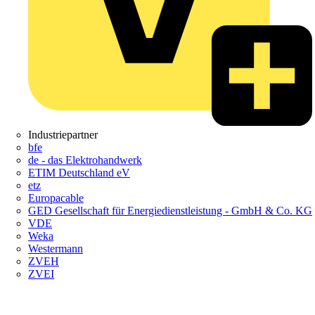
Industriepartner
bfe
de - das Elektrohandwerk
ETIM Deutschland eV
etz
Europacable
GED Gesellschaft für Energiedienstleistung - GmbH & Co. KG
VDE
Weka
Westermann
ZVEH
ZVEI