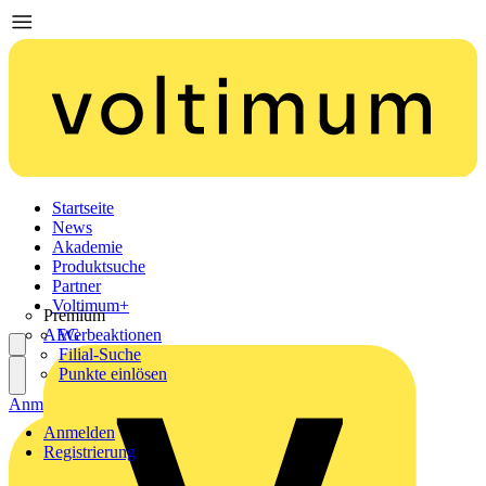
Startseite
News
Akademie
Produktsuche
Partner
Voltimum+
Premium
AEG
Werbeaktionen
Filial-Suche
Punkte einlösen
Anmelden
Registrierung
Anmelden
Registrierung