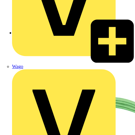
Zurück zu Produkte
Wago