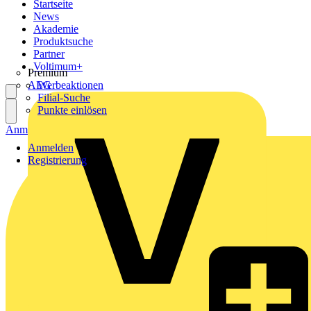
Startseite
News
Akademie
Produktsuche
Partner
Voltimum+
Premium
AEG
Werbeaktionen
Filial-Suche
Punkte einlösen
Anmelden
Registrierung
Anmelden
Registrierung