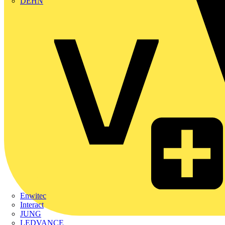
DEHN
Enwitec
Interact
JUNG
LEDVANCE