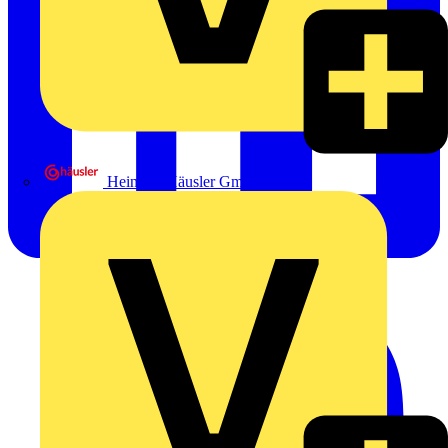
Heinrich Häusler GmbH