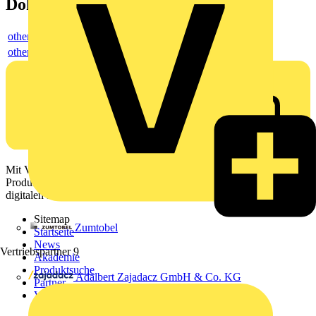
Dokumente
others
others
Mit Voltimum erhalten Elektrofachkräfte Zugang zu Branchennews,
Produktinformationen, Schulungen und Tools – alles auf einer
digitalen Plattform und Community.
Sitemap
Zumtobel
Startseite
News
Vertriebspartner
9
Akademie
Produktsuche
Adalbert Zajadacz GmbH & Co. KG
Partner
Voltimum+