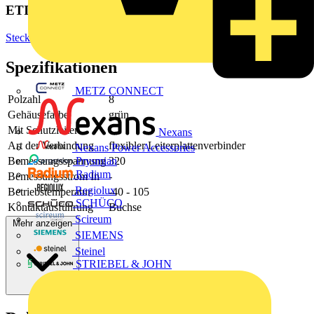
ETIM Group
Steckverbinder
Spezifikationen
METZ CONNECT
Polzahl
8
Gehäusefarbe
grün
Mit Schutzleiter
-
Nexans
Art der Verbindung
flexibler Leiterplattenverbinder
Nexans Power Accessories
Bemessungsspannung
320
Prysmian
Radium
Bemessungsstrom In
-
Regiolux
Betriebstemperatur
-40 - 105
SCHÜCO
Kontaktausführung
Buchse
Scireum
Mehr anzeigen
SIEMENS
Steinel
STRIEBEL & JOHN