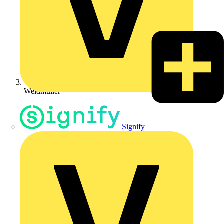
Weidmüller
Signify