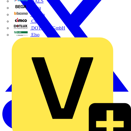
BALS
Bega
Bticino
Cimco
DOTLUX GmbH
Elso