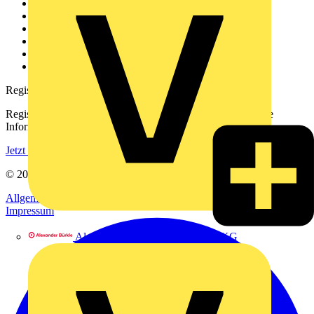
Weitere Links
Über uns
Kontakt
Downloadbereich (PDFs)
Häufig gestellte Fragen
voltimum.com
Registrierung
Registrieren Sie sich kostenlos und erhalten Sie stets aktuelle
Informationen aus der Elektroindustrie.
Jetzt registrieren
© 2002-
2026
Voltimum
Allgemeine Geschäftsbedingungen
Datenschutzerklärung
Impressum
Alexander Bürkle GmbH & Co. KG