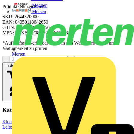
Megger
Produktkennzeichen
Mersen
SKU: 2644320000
EAN: 04050118642650
GTIN: 04050118642650
MPN: CPS 5.00/08/270 SN GN BX
*Auf Anfrage verfügbar - bitte in den Warenkorb legen, um
Verfügbarkeit zu prüfen
Merten
−
+
In den Warenkorb
Kategorien
Klemmen, Steckverbinder & Verbindungselemente
Leiterplattensteckverbinder