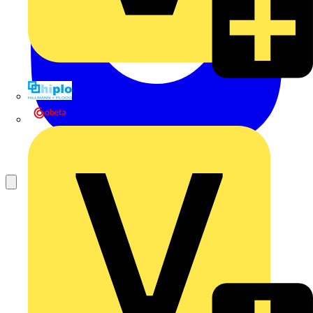
Hillmann & Ploog GmbH & Co. KG
Oskar Böttcher GmbH & Co. KG