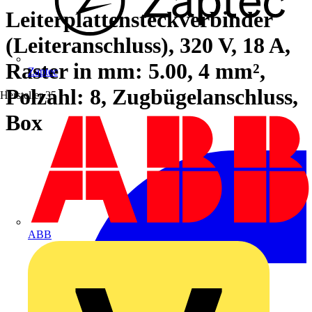
Leiterplattensteckverbinder
(Leiteranschluss), 320 V, 18 A,
Raster in mm: 5.00, 4 mm²,
Zaptec
Polzahl: 8, Zugbügelanschluss,
Hersteller
35
Box
ABB