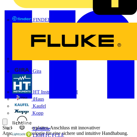
FINDER
FLUKE
Gira
HT Instruments GmbH
iHaus
Kaufel
Kopp
Steckbarer Leiterplatten-Anschluss mit innovativer
Lichtline
Anschlusstechnologie für eine sichere und intuitive Handhabung.
LIGHTCYCLE