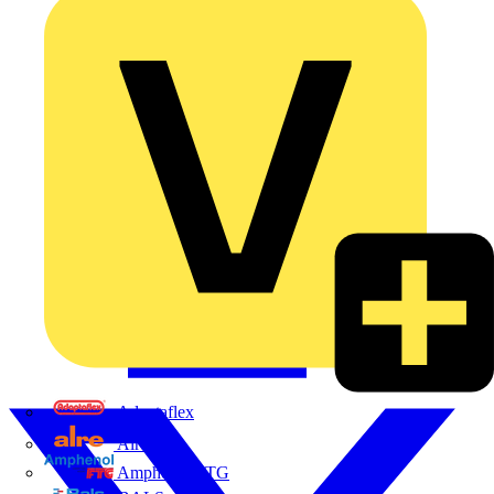
Adaptaflex
Alre
Amphenol FTG