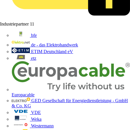
Industriepartner
11
bfe
de - das Elektrohandwerk
ETIM Deutschland eV
etz
Europacable
GED Gesellschaft für Energiedienstleistung - GmbH
& Co. KG
VDE
Weka
Westermann