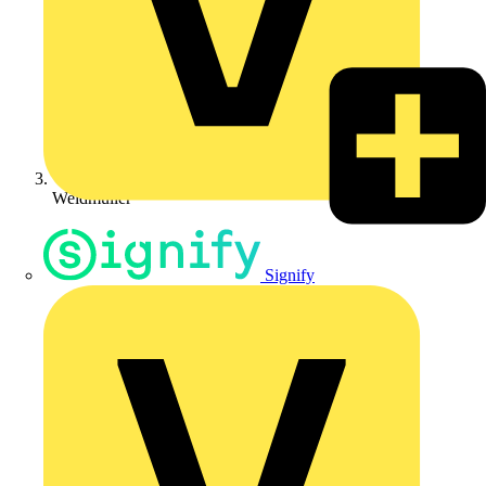
Weidmüller
Signify