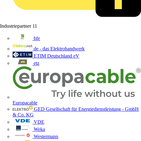
Industriepartner
11
bfe
de - das Elektrohandwerk
ETIM Deutschland eV
etz
Europacable
GED Gesellschaft für Energiedienstleistung - GmbH
& Co. KG
VDE
Weka
Westermann