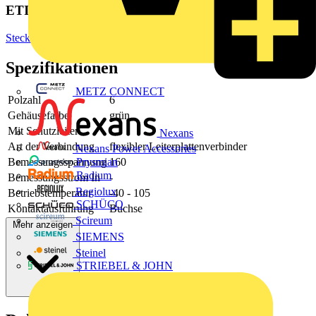
ETIM Group
Steckverbinder
Spezifikationen
METZ CONNECT
Polzahl
6
Gehäusefarbe
grün
Mit Schutzleiter
-
Nexans
Art der Verbindung
flexibler Leiterplattenverbinder
Nexans Power Accessories
Bemessungsspannung
160
Prysmian
Radium
Bemessungsstrom In
-
Regiolux
Betriebstemperatur
-40 - 105
SCHÜCO
Kontaktausführung
Buchse
Scireum
Mehr anzeigen
SIEMENS
Steinel
STRIEBEL & JOHN