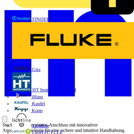
FINDER
FLUKE
Gira
HT Instruments GmbH
iHaus
Kaufel
Kopp
Steckbarer Leiterplatten-Anschluss mit innovativer
Lichtline
Anschlusstechnologie für eine sichere und intuitive Handhabung.
LIGHTCYCLE