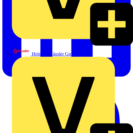
Heinrich Häusler GmbH