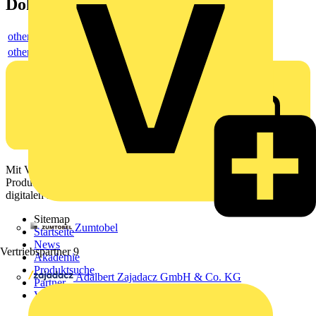
Dokumente
others
others
Mit Voltimum erhalten Elektrofachkräfte Zugang zu Branchennews,
Produktinformationen, Schulungen und Tools – alles auf einer
digitalen Plattform und Community.
Sitemap
Zumtobel
Startseite
News
Vertriebspartner
9
Akademie
Produktsuche
Adalbert Zajadacz GmbH & Co. KG
Partner
Voltimum+