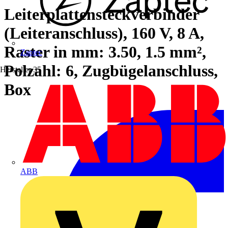
Leiterplattensteckverbinder
(Leiteranschluss), 160 V, 8 A,
Raster in mm: 3.50, 1.5 mm²,
Zaptec
Polzahl: 6, Zugbügelanschluss,
Hersteller
35
Box
ABB