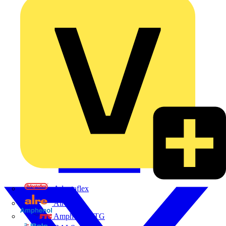
Adaptaflex
Alre
Amphenol FTG