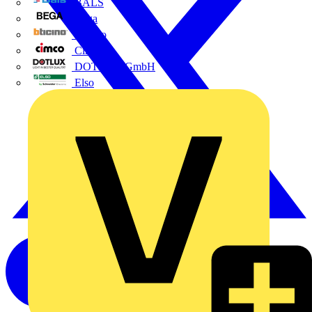
BALS
Bega
Bticino
Cimco
DOTLUX GmbH
Elso