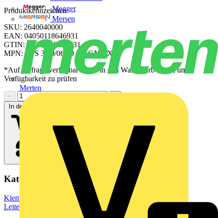
Megger
Produktkennzeichen
Mersen
SKU: 2640040000
EAN: 04050118646931
GTIN: 04050118646931
MPN: CPS 3.50/06/90 SN GN BX
*Auf Anfrage verfügbar - bitte in den Warenkorb legen, um
Verfügbarkeit zu prüfen
Merten
−
+
In den Warenkorb
Kategorien
Klemmen, Steckverbinder & Verbindungselemente
Leiterplattensteckverbinder