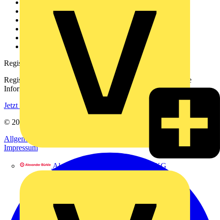
Weitere Links
Über uns
Kontakt
Downloadbereich (PDFs)
Häufig gestellte Fragen
voltimum.com
Registrierung
Registrieren Sie sich kostenlos und erhalten Sie stets aktuelle
Informationen aus der Elektroindustrie.
Jetzt registrieren
© 2002-
2026
Voltimum
Allgemeine Geschäftsbedingungen
Datenschutzerklärung
Impressum
Alexander Bürkle GmbH & Co. KG