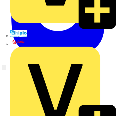
Hillmann & Ploog GmbH & Co. KG
Oskar Böttcher GmbH & Co. KG